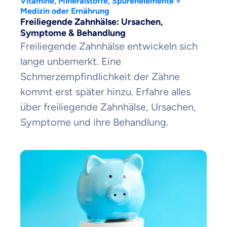
Vitamine, Mineralstoffe, Spurenelemente =
Medizin oder Ernährung
Freiliegende Zahnhälse: Ursachen,
Symptome & Behandlung
Freiliegende Zahnhälse entwickeln sich
Zahnzusatz
Versicherung
lange unbemerkt. Eine
Schmerzempfindlichkeit der Zähne
kommt erst später hinzu. Erfahre alles
über freiliegende Zahnhälse, Ursachen,
Krankenhaus
Symptome und ihre Behandlung.
Versicherung
Mit dem Abschicken meiner Daten erkläre ich meine
Einwilligung
zur
Kontaktaufnahme durch ottonova.
Weiter zu deinen Informationen