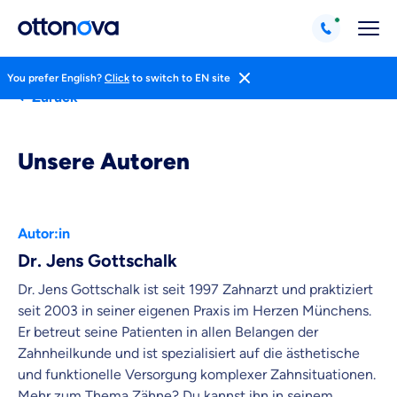
You prefer English?
Click
to switch to EN site
Zurück
Unsere Autoren
Autor:in
Dr. Jens Gottschalk
Dr. Jens Gottschalk ist seit 1997 Zahnarzt und praktiziert
seit 2003 in seiner eigenen Praxis im Herzen Münchens.
Er betreut seine Patienten in allen Belangen der
Weil es uns wichtig ist, dass
Zahnheilkunde und ist spezialisiert auf die ästhetische
du dich gut beraten fühlst.
und funktionelle Versorgung komplexer Zahnsituationen.
Mehr zum Thema Zähne? Du kannst ihn in seinem