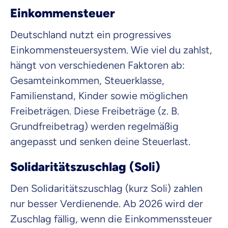
Versicherung
Einkommensteuer
Deutschland nutzt ein progressives
Mit dem Abschicken meiner Daten erkläre ich meine
Einwilligung
zur
Kontaktaufnahme durch ottonova.
Einkommensteuersystem. Wie viel du zahlst,
hängt von verschiedenen Faktoren ab:
Weiter zu deinen Informationen
Gesamteinkommen, Steuerklasse,
Familienstand, Kinder sowie möglichen
Freibeträgen. Diese Freibeträge (z. B.
Grundfreibetrag) werden regelmäßig
angepasst und senken deine Steuerlast.
Solidaritätszuschlag (Soli)
Den Solidaritätszuschlag (kurz Soli) zahlen
nur besser Verdienende. Ab 2026 wird der
Zuschlag fällig, wenn die Einkommenssteuer