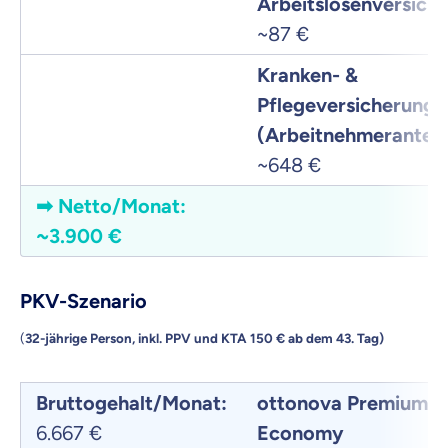
Arbeitslosenversich
~87 €
Kranken- &
Pflegeversicherung
(Arbeitnehmeranteil)
~648 €
➡
Netto/Monat:
~3.900 €
PKV-Szenario
(
32-jährige Person, inkl. PPV und KTA 150 € ab dem 43. Tag)
Bruttogehalt/Monat:
ottonova
Premium
6.667 €
Economy