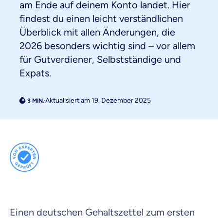
am Ende auf deinem Konto landet. Hier
findest du einen leicht verständlichen
Überblick mit allen Änderungen, die
2026 besonders wichtig sind – vor allem
für Gutverdiener, Selbstständige und
Expats.
Weil es uns wichtig ist, dass
du dich gut beraten fühlst.
Aktualisiert am 19. Dezember 2025
Objektive und faire Beratung
Wir möchten, dass du dich aus Überzeugung für
uns entscheidest.
Vergleich mit anderen Tarifen am Markt
Wir helfen dir dabei Unterschiede in
Versicherungen zu verstehen
Wozu dürfen wir dich beraten?
Versicherungsprodukt wählen
Einen deutschen Gehaltszettel zum ersten