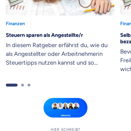
Finanzen
Fina
Steuern sparen als Angestellte/r
Selb
beza
In diesem Ratgeber erfährst du, wie du
Bev
als Angestellter oder Arbeitnehmerin
Frei
Steuertipps nutzen kannst und so
wich
Steuern sparen kannst.
und 
HIER SCHREIBT