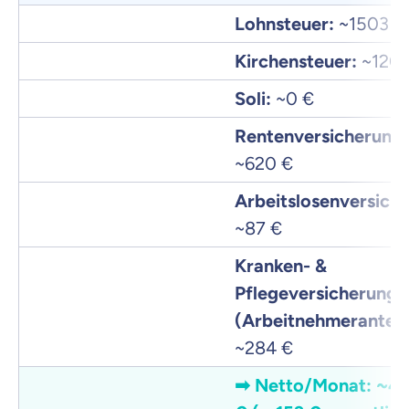
Lohnsteuer:
~1503 €
Kirchensteuer:
~120 
Soli:
~0 €
Rentenversicherung:
~620 €
Arbeitslosenversich
~87 €
Kranken- &
Pflegeversicherung
(Arbeitnehmeranteil)
~284 €
➡
Netto/Monat:
~4.