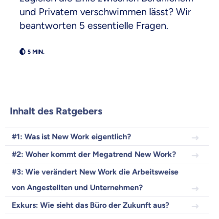
und Privatem verschwimmen lässt? Wir
beantworten 5 essentielle Fragen.
Weil es uns wichtig ist, dass
du dich gut beraten fühlst.
Objektive und faire Beratung
Wir möchten, dass du dich aus Überzeugung für
Inhalt des Ratgebers
uns entscheidest.
Vergleich mit anderen Tarifen am Markt
#1: Was ist New Work eigentlich?
Wir helfen dir dabei Unterschiede in
Versicherungen zu verstehen
#2: Woher kommt der Megatrend New Work?
Wozu dürfen wir dich beraten?
#3: Wie verändert New Work die Arbeitsweise
von Angestellten und Unternehmen?
Versicherungsprodukt wählen
Exkurs: Wie sieht das Büro der Zukunft aus?