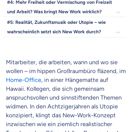
#4: Mehr Freiheit oder Vermischung von Freizeit
Krankenvoll
Versicherung
und Arbeit? Was bringt New Work wirklich?
#5: Realität, Zukunftsmusik oder Utopie – wie
wahrscheinlich setzt sich New Work durch?
Beamten
Versicherung
Mitarbeiter, die arbeiten, wann und wo sie
wollen – im hippen Großraumbüro fläzend, im
Home-Office
, in einer Hängematte auf
Zahnzusatz
Versicherung
Hawaii. Kollegen, die sich gemeinsam
anspruchsvollen und sinnstiftenden Themen
widmen. In den Achtzigerjahren als Utopie
konzipiert, klingt das New-Work-Konzept
Krankenhaus
inzwischen wie ein ziemlich realistischer
Versicherung