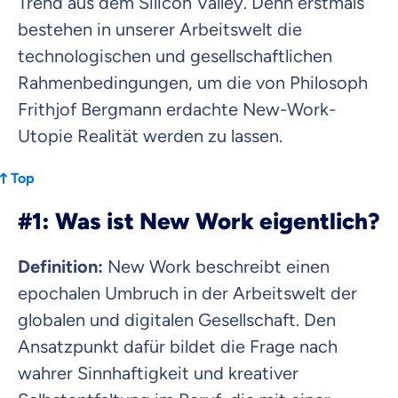
Trend aus dem Silicon Valley. Denn erstmals
bestehen in unserer Arbeitswelt die
Mit dem Abschicken meiner Daten erkläre ich meine
Einwilligung
zur
Kontaktaufnahme durch ottonova.
technologischen und gesellschaftlichen
Rahmenbedingungen, um die von Philosoph
Weiter zu deinen Informationen
Frithjof Bergmann erdachte New-Work-
Utopie Realität werden zu lassen.
Top
#1: Was ist New Work eigentlich?
Definition:
New Work beschreibt
einen
epochalen Umbruch in der
Arbeitswelt der
globalen und digitalen
Gesellschaft
. Den
Ansatzpunkt dafür bildet die Frage nach
wahrer Sinnhaftigkeit und kreativer