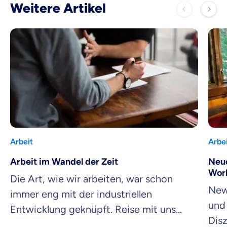
Weitere Artikel
Arbeit
Arbe
Arbeit im Wandel der Zeit
Neue
Wor
Die Art, wie wir arbeiten, war schon
New 
immer eng mit der industriellen
und 
Entwicklung geknüpft. Reise mit uns
Disz
durch die vier Evolutionsstufen der