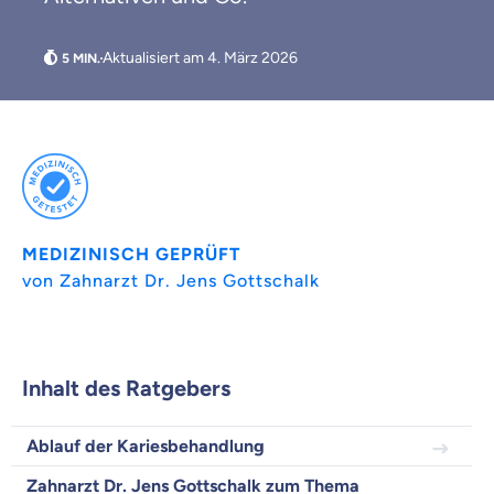
Aktualisiert am 4. März 2026
Weil es uns wichtig ist, dass
MEDIZINISCH GEPRÜFT
von Zahnarzt Dr. Jens Gottschalk
du dich gut beraten fühlst.
Objektive und faire Beratung
Wir möchten, dass du dich aus Überzeugung für
uns entscheidest.
Inhalt des Ratgebers
Vergleich mit anderen Tarifen am Markt
Wir helfen dir dabei Unterschiede in
Ablauf der Kariesbehandlung
Versicherungen zu verstehen
Zahnarzt Dr. Jens Gottschalk zum Thema