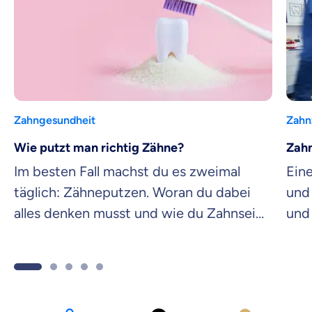
Zahngesundheit
Zahn
Wie putzt man richtig Zähne?
Zahn
Im besten Fall machst du es zweimal
Eine
täglich: Zähneputzen. Woran du dabei
und 
alles denken musst und wie du Zahnseide
und
richtig anwendest.
Zah
info