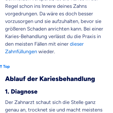
Regel schon ins Innere deines Zahns
vorgedrungen. Da wäre es doch besser
Krankenhaus
vorzusorgen und sie aufzuhalten, bevor sie
Versicherung
größeren Schaden anrichten kann. Bei einer
Karies-Behandlung verlässt du die Praxis in
Mit dem Abschicken meiner Daten erkläre ich meine
Einwilligung
zur
Kontaktaufnahme durch ottonova.
den meisten Fällen mit einer
dieser
Zahnfüllungen
wieder.
Weiter zu deinen Informationen
Top
Ablauf der Kariesbehandlung
1. Diagnose
Der Zahnarzt schaut sich die Stelle ganz
genau an, trocknet sie und macht meistens