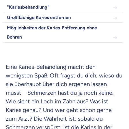
Wozu dürfen wir dich beraten?
"Kariesbehandlung"
Versicherungsprodukt wählen
Großflächige Karies entfernen
Möglichkeiten der Karies-Entfernung ohne
Krankenvoll
Bohren
Versicherung
Eine Karies-Behandlung macht den
Beamten
wenigsten Spaß. Oft fragst du dich, wieso du
Versicherung
sie überhaupt über dich ergehen lassen
musst – Schmerzen hast du ja noch keine.
Wie sieht ein Loch im Zahn aus? Was ist
Karies genau? Und wer geht schon gerne
Zahnzusatz
Versicherung
zum Arzt? Die Wahrheit ist: sobald du
Schmerzen verspürst, ist die Karies in der