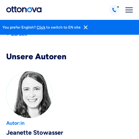
You prefer English?
Click
to switch to EN site
Zurück
Unsere Autoren
Weil es uns wichtig ist, dass
du dich gut beraten fühlst.
Autor:in
Objektive und faire Beratung
Jeanette Stowasser
Wir möchten, dass du dich aus Überzeugung für