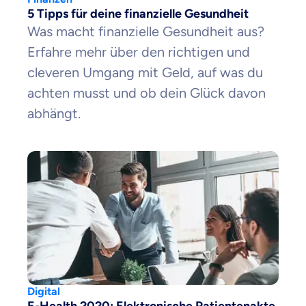
5 Tipps für deine finanzielle Gesundheit
Was macht finanzielle Gesundheit aus?
Zahnzusatz
Versicherung
Erfahre mehr über den richtigen und
cleveren Umgang mit Geld, auf was du
achten musst und ob dein Glück davon
abhängt.
Krankenhaus
Versicherung
Mit dem Abschicken meiner Daten erkläre ich meine
Einwilligung
zur
Kontaktaufnahme durch ottonova.
Weiter zu deinen Informationen
Digital