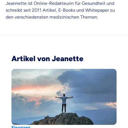
uns entscheidest.
Jeannette ist Online-Redakteurin für Gesundheit und
schreibt seit 2011 Artikel, E-Books und Whitepaper zu
Vergleich mit anderen Tarifen am Markt
den verschiedensten medizinischen Themen.
Wir helfen dir dabei Unterschiede in
Versicherungen zu verstehen
Wozu dürfen wir dich beraten?
Versicherungsprodukt wählen
Artikel von Jeanette
Krankenvoll
Versicherung
Beamten
Versicherung
Finanzen