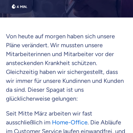
Wir möchten, dass du dich aus Überzeugung für
uns entscheidest.
Vergleich mit anderen Tarifen am Markt
Wir helfen dir dabei Unterschiede in
Versicherungen zu verstehen
Von heute auf morgen haben sich unsere
Wozu dürfen wir dich beraten?
Pläne verändert. Wir mussten unsere
Versicherungsprodukt wählen
Mitarbeiterinnen und Mitarbeiter vor der
ansteckenden Krankheit schützen.
Gleichzeitig haben wir sichergestellt, dass
Krankenvoll
wir immer für unsere Kundinnen und Kunden
Versicherung
da sind. Dieser Spagat ist uns
glücklicherweise gelungen:
Seit Mitte März arbeiten wir fast
Beamten
Versicherung
ausschließlich im
Home-Office
. Die Abläufe
im Customer Service laufen einwandfrei, und