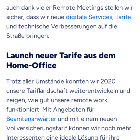
auch dank vieler Remote Meetings stellen wir
sicher, dass wir neue
digitale Services
,
Tarife
Zahnzusatz
und technische Verbesserungen auf die
Versicherung
Straße bringen.
Launch neuer Tarife aus dem
Krankenhaus
Home-Office
Versicherung
Trotz aller Umstände konnten wir 2020
Mit dem Abschicken meiner Daten erkläre ich meine
Einwilligung
zur
unsere Tariflandschaft weiterentwickeln und
Kontaktaufnahme durch ottonova.
zeigen, wie gut unsere remote work
Weiter zu deinen Informationen
funktioniert. Mit Angeboten für
Beamtenanwärter
und mit einem neuen
Vollversicherungstarif können wir noch mehr
Interessenten eine ideale Lösung für ihre