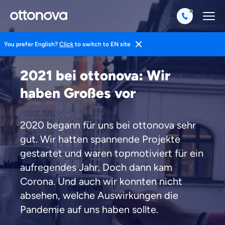
You prefer English?
Click
to switch to EN site
Magazin
Wir
News
2021 bei ottonova: Wir
haben Großes vor
2020 begann für uns bei ottonova sehr
gut. Wir hatten spannende Projekte
gestartet und waren topmotiviert für ein
aufregendes Jahr. Doch dann kam
Weil es uns wichtig ist, dass
Corona. Und auch wir konnten nicht
du dich gut beraten fühlst.
absehen, welche Auswirkungen die
Pandemie auf uns haben sollte.
Objektive und faire Beratung