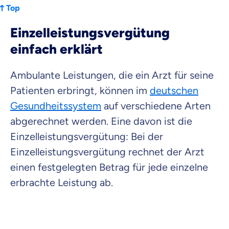
Top
Einzelleistungsvergütung
Krankenhaus
Versicherung
einfach erklärt
Ambulante Leistungen, die ein Arzt für seine
Mit dem Abschicken meiner Daten erkläre ich meine
Einwilligung
zur
Kontaktaufnahme durch ottonova.
Patienten erbringt, können im
deutschen
Gesundheitssystem
auf verschiedene Arten
Weiter zu deinen Informationen
abgerechnet werden. Eine davon ist die
Einzelleistungsvergütung: Bei der
Einzelleistungsvergütung rechnet der Arzt
einen festgelegten Betrag für jede einzelne
erbrachte Leistung ab.