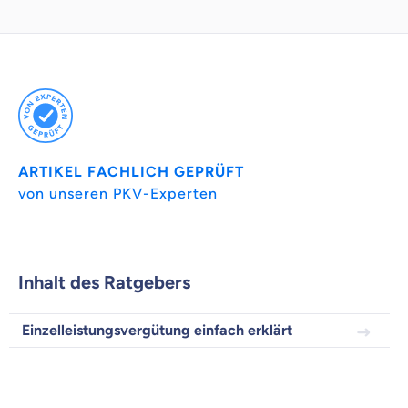
Wozu dürfen wir dich beraten?
Versicherungsprodukt wählen
Krankenvoll
Versicherung
ARTIKEL FACHLICH GEPRÜFT
von unseren PKV-Experten
Beamten
Versicherung
Inhalt des Ratgebers
Einzelleistungsvergütung einfach erklärt
Zahnzusatz
Versicherung