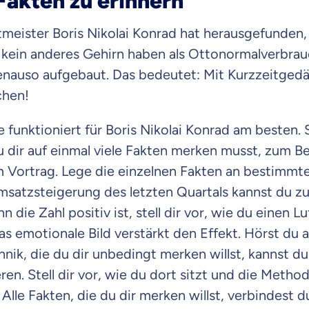
Fakten zu erinnern
Beamten
Versicherung
meister Boris Nikolai Konrad hat herausgefunden,
 kein anderes Gehirn haben als Ottonormalverbrau
enauso aufgebaut. Das bedeutet: Mit Kurzzeitgedä
chen!
Zahnzusatz
Versicherung
unktioniert für Boris Nikolai Konrad am besten. S
 dir auf einmal viele Fakten merken musst, zum Be
 Vortrag. Lege die einzelnen Fakten an bestimmte
satzsteigerung des letzten Quartals kannst du zu
Krankenhaus
Versicherung
 die Zahl positiv ist, stell dir vor, wie du einen L
s emotionale Bild verstärkt den Effekt. Hörst du 
nik, die du dir unbedingt merken willst, kannst du
ren. Stell dir vor, wie du dort sitzt und die Meth
r Daten erkläre ich meine
Einwilligung
zur
Weiter zu dein
ttonova.
Alle Fakten, die du dir merken willst, verbindest d