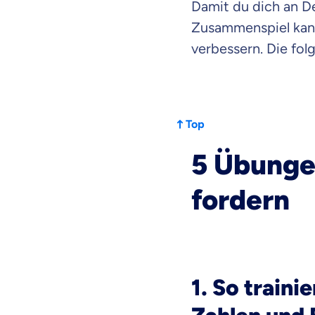
Damit du dich an De
dich gut be
Zusammenspiel kanns
verbessern. Die fol
Objektive und fai
Wir möchten, dass 
Vergleich mit and
Wir helfen dir dab
Top
5 Übungen
Wozu dürfen wir
Versicherungsproduk
fordern
1. So train