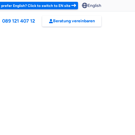
English
 prefer English? Click to switch to EN site
089 121 407 12
Beratung vereinbaren