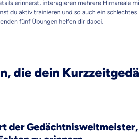
tails erinnerst, interagieren mehrere Hirnareale m
raten fühlst.
t du aktiv trainieren und so auch ein schlechtes
genden fünf Übungen helfen dir dabei.
re Beratung
du dich aus Überzeugung für uns entscheidest.
eren Tarifen am Markt
ei Unterschiede in Versicherungen zu verstehen
, die dein Kurzzeitgedä
 dich beraten?
t wählen
Krankenvoll
Versicherung
iert der Gedächtnisweltmeister,