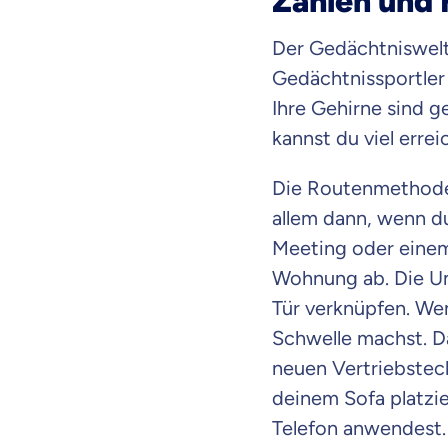
Zahlen und 
Der Gedächtniswelt
Gedächtnissportler
Ihre Gehirne sind g
kannst du viel errei
Die Routenmethode f
allem dann, wenn du
Meeting oder einem
Wohnung ab. Die Um
Tür verknüpfen. Wenn
Schwelle machst. Da
neuen Vertriebstech
deinem Sofa platzie
Mit dem Abschicken meine
Kontaktaufnahme durch o
Telefon anwendest. 