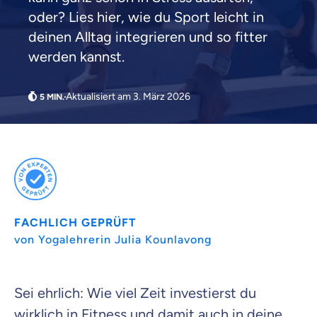
oder? Lies hier, wie du Sport leicht in
deinen Alltag integrieren und so fitter
werden kannst.
Aktualisiert am 3. März 2026
Weil es uns wichtig ist, dass
du dich gut beraten fühlst.
Objektive und faire Beratung
Wir möchten, dass du dich aus Überzeugung für
uns entscheidest.
Vergleich mit anderen Tarifen am Markt
FACHLICH GEPRÜFT
Wir helfen dir dabei Unterschiede in
von Yogalehrerin Julia Kounlavong
Versicherungen zu verstehen
Wozu dürfen wir dich beraten?
Sei ehrlich: Wie viel Zeit investierst du
Versicherungsprodukt wählen
wirklich in Fitness und damit auch in deine