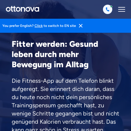
You prefer English?
Click
to switch to EN site
Magazin
Gesund Leben
Fitness
Fitter werden: Gesund
leben durch mehr
Bewegung im Alltag
Die Fitness-App auf dem Telefon blinkt
aufgeregt. Sie erinnert dich daran, dass
du heute noch nicht dein persönliches
Trainingspensum geschafft hast, zu
wenige Schritte gegangen bist und nicht
genügend Kalorien verbraucht hast. Das
kann ganz schön in Stress ausarten,