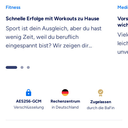
Fitness
Medi
Schnelle Erfolge mit Workouts zu Hause
Vors
wich
Sport ist dein Ausgleich, aber du hast
Vie
wenig Zeit, weil du beruflich
leic
eingespannt bist? Wir zeigen dir
unv
Workouts, die mit wenig Aufwand
wor
schnelle Erfolge erzielen.
erkr
AES256-GCM
Rechenzentrum
Zugelassen
Verschlüsselung
in Deutschland
durch die BaFin