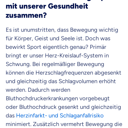
Versicherung
mit unserer Gesundheit
zusammen?
Mit dem Abschicken meiner Daten erkläre ich meine
Einwilligung
zur
Kontaktaufnahme durch ottonova.
Es ist unumstritten, dass Bewegung wichtig
Weiter zu deinen Informationen
für Körper, Geist und Seele ist. Doch was
bewirkt Sport eigentlich genau? Primär
bringt er unser Herz-Kreislauf-System in
Schwung. Bei regelmäßiger Bewegung
können die Herzschlagfrequenzen abgesenkt
und gleichzeitig das Schlagvolumen erhöht
werden. Dadurch werden
Bluthochdruckerkrankungen vorgebeugt
oder Bluthochdruck gesenkt und gleichzeitig
das
Herzinfarkt- und Schlaganfallrisiko
minimiert. Zusätzlich vermehrt Bewegung die