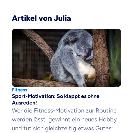
Krankenhaus
Versicherung
Artikel von Julia
Mit dem Abschicken meiner Daten erkläre ich meine
Einwilligung
zur
Kontaktaufnahme durch ottonova.
Weiter zu deinen Informationen
Fitness
Sport-Motivation: So klappt es ohne
Ausreden!
Wer die Fitness-Motivation zur Routine
werden lässt, gewinnt ein neues Hobby
und tut sich gleichzeitig etwas Gutes: