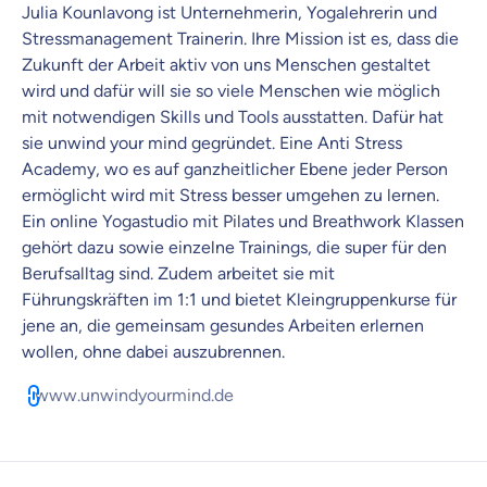
Julia Kounlavong ist Unternehmerin, Yogalehrerin und
Stressmanagement Trainerin. Ihre Mission ist es, dass die
Zukunft der Arbeit aktiv von uns Menschen gestaltet
Krankenvoll
wird und dafür will sie so viele Menschen wie möglich
Versicherung
mit notwendigen Skills und Tools ausstatten. Dafür hat
sie unwind your mind gegründet. Eine Anti Stress
Academy, wo es auf ganzheitlicher Ebene jeder Person
ermöglicht wird mit Stress besser umgehen zu lernen.
Ein online Yogastudio mit Pilates und Breathwork Klassen
Beamten
Versicherung
gehört dazu sowie einzelne Trainings, die super für den
Berufsalltag sind. Zudem arbeitet sie mit
Führungskräften im 1:1 und bietet Kleingruppenkurse für
jene an, die gemeinsam gesundes Arbeiten erlernen
wollen, ohne dabei auszubrennen.
Zahnzusatz
Versicherung
www.unwindyourmind.de