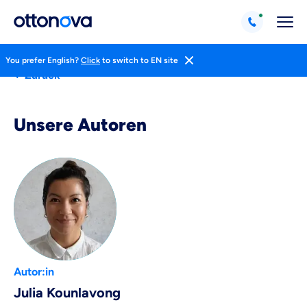
You prefer English?
Click
to switch to EN site
Zurück
Unsere Autoren
Weil es uns wichtig ist, dass
du dich gut beraten fühlst.
Objektive und faire Beratung
Wir möchten, dass du dich aus Überzeugung für
uns entscheidest.
Vergleich mit anderen Tarifen am Markt
Wir helfen dir dabei Unterschiede in
Versicherungen zu verstehen
Autor:in
Wozu dürfen wir dich beraten?
Julia Kounlavong
Versicherungsprodukt wählen