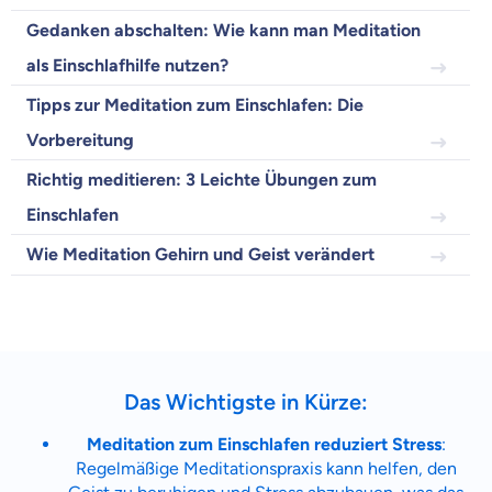
Gedanken abschalten: Wie kann man Meditation
als Einschlafhilfe nutzen?
Beamten
Versicherung
Tipps zur Meditation zum Einschlafen: Die
Vorbereitung
Richtig meditieren: 3 Leichte Übungen zum
Einschlafen
Zahnzusatz
Versicherung
Wie Meditation Gehirn und Geist verändert
Krankenhaus
Versicherung
Das Wichtigste in Kürze:
Meditation zum Einschlafen reduziert Stress
:
Mit dem Abschicken meiner Daten erkläre ich meine
Einwilligung
zur
Kontaktaufnahme durch ottonova.
Regelmäßige Meditationspraxis kann helfen, den