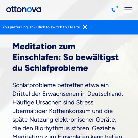
You prefer English?
Click
to switch to EN site
Magazin
Gesund Leben
Schlafen Und Entspannung
Meditation zum
Einschlafen: So bewältigst
du Schlafprobleme
Schlafprobleme betreffen etwa ein
Drittel der Erwachsenen in Deutschland.
Häufige Ursachen sind Stress,
übermäßiger Koffeinkonsum und die
späte Nutzung elektronischer Geräte,
die den Biorhythmus stören. Gezielte
Meditation zum Einschlafen kann helfen,