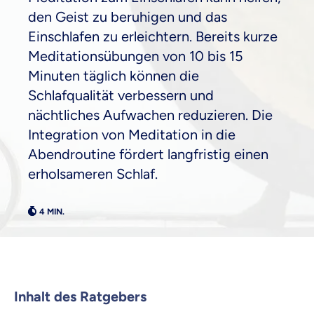
den Geist zu beruhigen und das
Weil es uns wichtig ist, dass
Einschlafen zu erleichtern. Bereits kurze
du dich gut beraten fühlst.
Meditationsübungen von 10 bis 15
Minuten täglich können die
Objektive und faire Beratung
Schlafqualität verbessern und
Wir möchten, dass du dich aus Überzeugung für
nächtliches Aufwachen reduzieren. Die
uns entscheidest.
Integration von Meditation in die
Vergleich mit anderen Tarifen am Markt
Wir helfen dir dabei Unterschiede in
Abendroutine fördert langfristig einen
Versicherungen zu verstehen
erholsameren Schlaf.
Wozu dürfen wir dich beraten?
Versicherungsprodukt wählen
Krankenvoll
Versicherung
Inhalt des Ratgebers