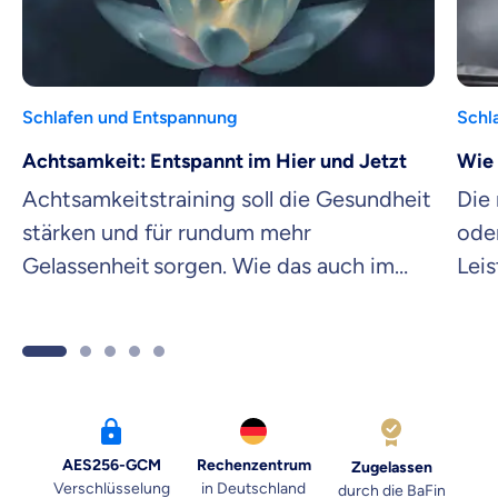
Schlafen und Entspannung
Schl
Achtsamkeit: Entspannt im Hier und Jetzt
Wie 
Achtsamkeitstraining soll die Gesundheit
Die
stärken und für rundum mehr
oder
Gelassenheit sorgen. Wie das auch im
Leis
Alltag funktioniert? Wir verraten es dir!
dein
AES256-GCM
Rechenzentrum
Zugelassen
Verschlüsselung
in Deutschland
durch die BaFin