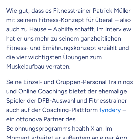
Krankenvoll
Wie gut, dass es Fitnesstrainer Patrick Müller
Versicherung
mit seinem Fitness-Konzept für überall – also
auch zu Hause – Abhilfe schafft. Im Interview
hat er uns mehr zu seinem ganzheitlichen
Beamten
Fitness- und Ernährungskonzept erzählt und
Versicherung
die vier wichtigsten Übungen zum
Muskelaufbau verraten.
Seine Einzel- und Gruppen-Personal Trainings
Zahnzusatz
und Online Coachings bietet der ehemalige
Versicherung
Spieler der DFB-Auswahl und Fitnesstrainer
auch auf der Coaching-Plattform
fyndery
–
ein ottonova Partner des
Krankenhaus
Belohnungsprogramms health X an. Im
Versicherung
Moment arbeitet er außerdem an einer App.