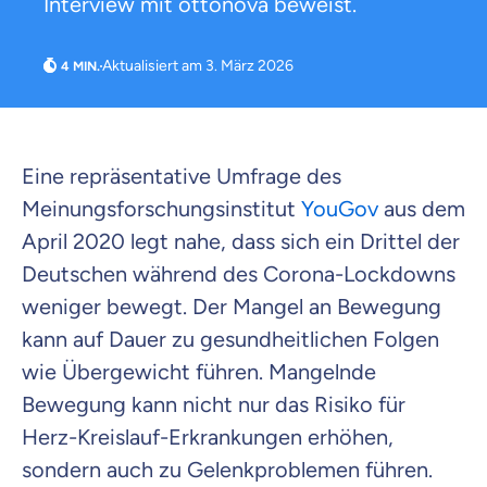
Interview mit ottonova beweist.
Aktualisiert am 3. März 2026
Weil es uns wichtig ist, dass
du dich gut beraten fühlst.
Eine repräsentative Umfrage des
Meinungsforschungsinstitut
YouGov
aus dem
Objektive und faire Beratung
Wir möchten, dass du dich aus Überzeugung für
April 2020 legt nahe, dass sich ein Drittel der
uns entscheidest.
Deutschen während des Corona-Lockdowns
Vergleich mit anderen Tarifen am Markt
weniger bewegt. Der Mangel an Bewegung
Wir helfen dir dabei Unterschiede in
kann auf Dauer zu gesundheitlichen Folgen
Versicherungen zu verstehen
wie Übergewicht führen. Mangelnde
Wozu dürfen wir dich beraten?
Bewegung kann nicht nur das Risiko für
Versicherungsprodukt wählen
Herz-Kreislauf-Erkrankungen erhöhen,
sondern auch zu Gelenkproblemen führen.