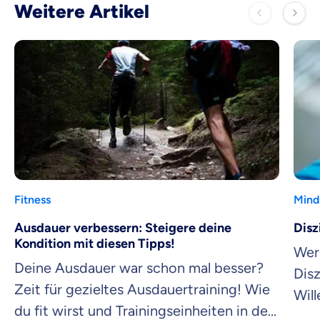
Weitere Artikel
Fitness
Mind
Ausdauer verbessern: Steigere deine
Disz
Kondition mit diesen Tipps!
Wer 
Deine Ausdauer war schon mal besser?
Disz
Zeit für gezieltes Ausdauertraining! Wie
Wil
du fit wirst und Trainingseinheiten in den
Mom