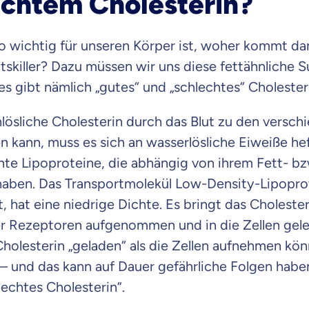
echtem Cholesterin?
Beamten
Versicherung
 wichtig für unseren Körper ist, woher kommt dan
skiller? Dazu müssen wir uns diese fettähnliche 
s gibt nämlich „gutes“ und „schlechtes“ Cholester
Zahnzusatz
Versicherung
lösliche Cholesterin durch das Blut zu den vers
n kann, muss es sich an wasserlösliche Eiweiße he
te Lipoproteine, die abhängig von ihrem Fett- bzw
aben. Das Transportmolekül Low-Density-Lipoprot
Krankenhaus
, hat eine niedrige Dichte. Es bringt das Choleste
Versicherung
er Rezeptoren aufgenommen und in die Zellen gelei
olesterin „geladen“ als die Zellen aufnehmen kön
– und das kann auf Dauer gefährliche Folgen haben
r Daten erkläre ich meine
Einwilligung
zur
Weiter zu dein
ttonova.
lechtes Cholesterin“.