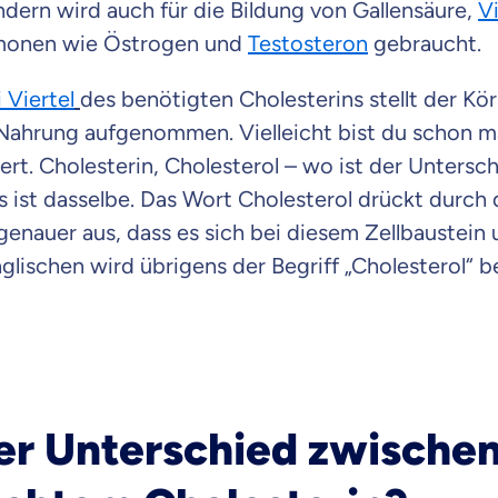
dern wird auch für die Bildung von Gallensäure,
V
raten fühlst.
monen wie Östrogen und
Testosteron
gebraucht.
re Beratung
i Viertel
des benötigten Cholesterins stellt der Kör
du dich aus Überzeugung für uns entscheidest.
 Nahrung aufgenommen. Vielleicht bist du schon ma
eren Tarifen am Markt
ert. Cholesterin, Cholesterol – wo ist der Untersc
ei Unterschiede in Versicherungen zu verstehen
as ist dasselbe. Das Wort Cholesterol drückt durch
 genauer aus, dass es sich bei diesem Zellbaustein
 dich beraten?
glischen wird übrigens der Begriff „Cholesterol“ b
t wählen
Krankenvoll
Versicherung
der Unterschied zwische