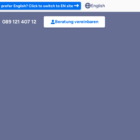
English
 prefer English? Click to switch to EN site
089 121 407 12
Beratung vereinbaren