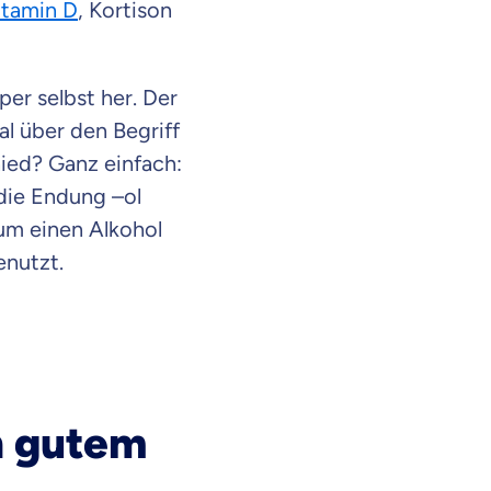
itamin D
, Kortison
per selbst her. Der
l über den Begriff
hied? Ganz einfach:
 die Endung –ol
 um einen Alkohol
enutzt.
n gutem