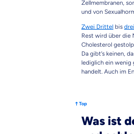
Zellmembranen, son
dich gut be
und von Sexualhor
Objektive und fai
Zwei Drittel
bis
dre
Wir möchten, dass 
Rest wird über die
Vergleich mit and
Cholesterol gestolp
Wir helfen dir dab
Da gibt’s keinen, d
lediglich ein wenig
Wozu dürfen wir
handelt. Auch im En
Versicherungsproduk
Top
Was ist 