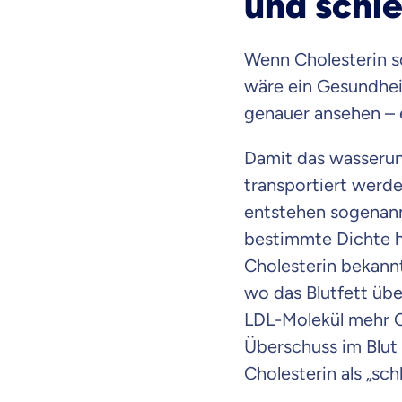
und schl
Wenn Cholesterin so
wäre ein Gesundheit
genauer ansehen – e
Damit das wasserun
transportiert werde
entstehen sogenann
bestimmte Dichte h
Cholesterin bekannt
wo das Blutfett üb
LDL-Molekül mehr Ch
Überschuss im Blut 
Mit dem Abschicken meine
Kontaktaufnahme durch o
Cholesterin als „sch