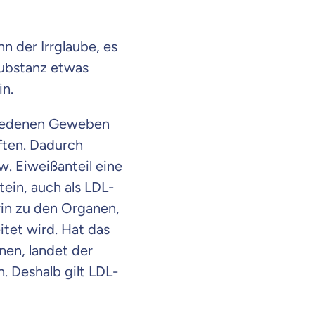
n der Irrglaube, es
Substanz etwas
in.
chiedenen Geweben
ften. Dadurch
. Eiweißanteil eine
ein, auch als LDL-
rin zu den Organen,
tet wird. Hat das
nen, landet der
. Deshalb gilt LDL-
en Informationen