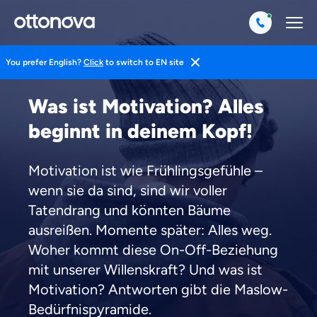
You prefer English?
Click
to switch to EN site
Magazin
Gesund Leben
Mentales Training
Was ist Motivation? Alles
beginnt in deinem Kopf!
Motivation ist wie Frühlingsgefühle –
wenn sie da sind, sind wir voller
Tatendrang und könnten Bäume
ausreißen. Momente später: Alles weg.
Woher kommt diese On-Off-Beziehung
mit unserer Willenskraft? Und was ist
Motivation? Antworten gibt die Maslow-
Bedürfnispyramide.