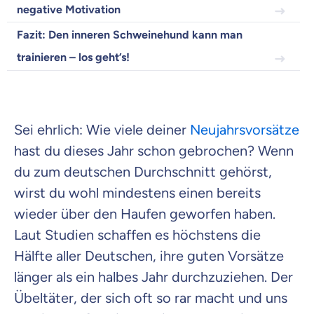
negative Motivation
Fazit: Den inneren Schweinehund kann man
trainieren – los geht’s!
Beamten
Versicherung
Sei ehrlich: Wie viele deiner
Neujahrsvorsätze
hast du dieses Jahr schon gebrochen? Wenn
Zahnzusatz
du zum deutschen Durchschnitt gehörst,
Versicherung
wirst du wohl mindestens einen bereits
wieder über den Haufen geworfen haben.
Laut Studien schaffen es höchstens die
Hälfte aller Deutschen, ihre guten Vorsätze
Krankenhaus
Versicherung
länger als ein halbes Jahr durchzuziehen. Der
Übeltäter, der sich oft so rar macht und uns
Mit dem Abschicken meiner Daten erkläre ich meine
Einwilligung
zur