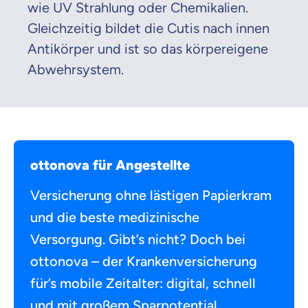
wie UV Strahlung oder Chemikalien.
Gleichzeitig bildet die Cutis nach innen
Antikörper und ist so das körpereigene
Abwehrsystem.
ottonova für Angestellte
Versicherung ohne lästigen Papierkram
und die beste medizinische
Versorgung. Gibt’s nicht? Doch bei
ottonova – der Krankenversicherung
für’s mobile Zeitalter: digital, schnell
und mit großem Sparpotential.