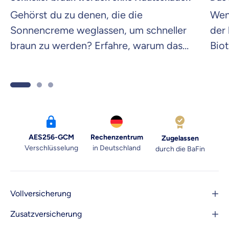
Gehörst du zu denen, die die
Wenn
Sonnencreme weglassen, um schneller
der 
braun zu werden? Erfahre, warum das
Biot
keine gute Idee ist und wie du gesund
Biot
braun wirst.
AES256-GCM
Rechenzentrum
Zugelassen
Verschlüsselung
in Deutschland
durch die BaFin
Vollversicherung
Zusatzversicherung