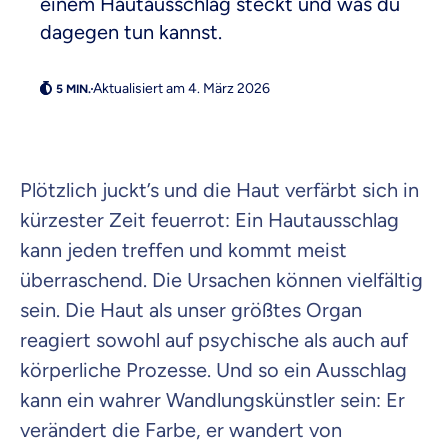
einem Hautausschlag steckt und was du
dagegen tun kannst.
Aktualisiert am 4. März 2026
Weil es uns wichtig ist, dass
du dich gut beraten fühlst.
Objektive und faire Beratung
Plötzlich juckt’s und die Haut verfärbt sich in
Wir möchten, dass du dich aus Überzeugung für
kürzester Zeit feuerrot: Ein Hautausschlag
uns entscheidest.
kann jeden treffen und kommt meist
Vergleich mit anderen Tarifen am Markt
Wir helfen dir dabei Unterschiede in
überraschend. Die Ursachen können vielfältig
Versicherungen zu verstehen
sein. Die Haut als unser größtes Organ
Wozu dürfen wir dich beraten?
reagiert sowohl auf psychische als auch auf
körperliche Prozesse. Und so ein Ausschlag
Versicherungsprodukt wählen
kann ein wahrer Wandlungskünstler sein: Er
verändert die Farbe, er wandert von