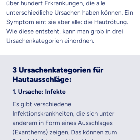
über hundert Erkrankungen, die alle
Mit dem Abschicken meiner Daten erkläre ich meine
Einwilligung
zur
Kontaktaufnahme durch ottonova.
unterschiedliche Ursachen haben können. Ein
Symptom eint sie aber alle: die Hautrötung.
Weiter zu deinen Informationen
Wie diese entsteht, kann man grob in drei
Ursachenkategorien einordnen.
3 Ursachenkategorien für
Hautausschläge:
1. Ursache: Infekte
Es gibt verschiedene
Infektionskrankheiten, die sich unter
anderem in Form eines Ausschlages
(Exanthems) zeigen. Das können zum