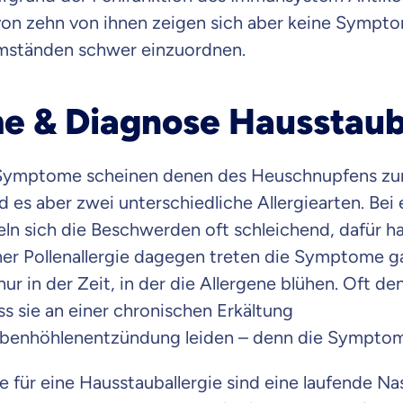
 von zehn von ihnen zeigen sich aber keine Sympt
Beamten
Versicherung
mständen schwer einzuordnen.
 & Diagnose Hausstauba
Zahnzusatz
Versicherung
-Symptome scheinen denen des Heuschnupfens zun
nd es aber zwei unterschiedliche Allergiearten. Bei
n sich die Beschwerden oft schleichend, dafür ha
iner Pollenallergie dagegen treten die Symptome g
Krankenhaus
Versicherung
 nur in der Zeit, in der die Allergene blühen. Oft d
ass sie an einer chronischen Erkältung
benhöhlenentzündung leiden – denn die Symptome
r Daten erkläre ich meine
Einwilligung
zur
Weiter zu dein
ttonova.
für eine Hausstauballergie sind eine laufende Na