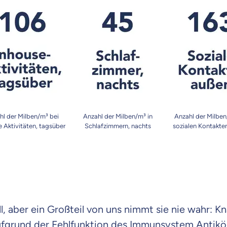
raten fühlst.
re Beratung
du dich aus Überzeugung für uns entscheidest.
eren Tarifen am Markt
ei Unterschiede in Versicherungen zu verstehen
 dich beraten?
hl der Milben/m³ bei
Anzahl der Milben/m³ in
Anzahl der Milben
 Aktivitäten, tagsüber
Schlafzimmern, nachts
sozialen Kontakte
t wählen
Krankenvoll
Versicherung
ll, aber ein Großteil von uns nimmt sie nie wahr: K
fgrund der Fehlfunktion des Immunsystem Antikö