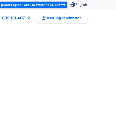
English
 prefer English? Click to switch to EN site
089 121 407 12
Beratung vereinbaren