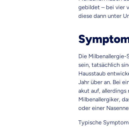
gebildet – bei vier
diese dann unter U
Symptome
Die Milbenallergie
sein, tatsächlich si
Hausstaub entwickel
Jahr über an. Bei e
akut auf, allerdings
Milbenallergiker, d
oder einer Nasenne
Mit dem Abschicken meine
Kontaktaufnahme durch o
Typische Symptome 