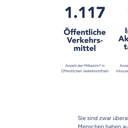
dich gut be
Objektive und fai
Wir möchten, dass 
Vergleich mit and
Wir helfen dir dab
Wozu dürfen wir
Anzahl der Milben/m³ in
Anza
Öffentlichen Verkehrsmitteln
Inhouse
Versicherungsproduk
Sie sind zwar übera
Menschen haben au