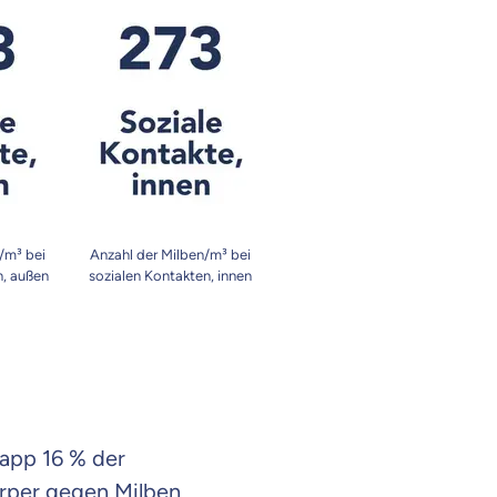
/m³ bei
Anzahl der Milben/m³ bei
n, außen
sozialen Kontakten, innen
napp 16 % der
rper gegen Milben