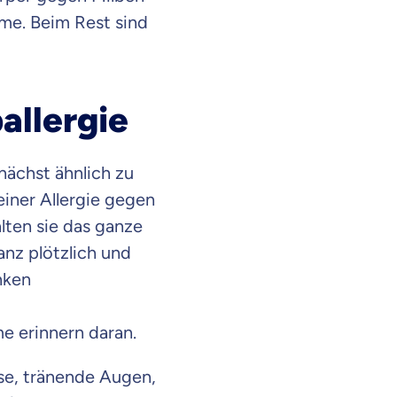
ome. Beim Rest sind
llergie
ächst ähnlich zu
 einer Allergie gegen
lten sie das ganze
anz plötzlich und
enken
 erinnern daran.
en Informationen
se, tränende Augen,