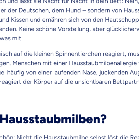
ich und lässt sie Nacht für Nacht in dein Bett: Nein
ier der Deutschen, dem Hund – sondern von Hauss
 und Kissen und ernähren sich von den Hautschu
enden. Keine schöne Vorstellung, aber glücklich
was mit.
rgisch auf die kleinen Spinnentierchen reagiert, m
igen. Menschen mit einer Hausstaubmilbenallergie
el häufig von einer laufenden Nase, juckenden 
reagiert der Körper auf die unsichtbaren Bettpart
 Hausstaubmilben?
chön: Nicht die Hausstaubmilbe selbst löst die Re