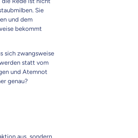
, die Rede ist nicht
taubmilben. Sie
ppen und dem
erweise bekommt
uss sich zwangsweise
 werden statt vom
Augen und Atemnot
ner genau?
aktion aus, sondern