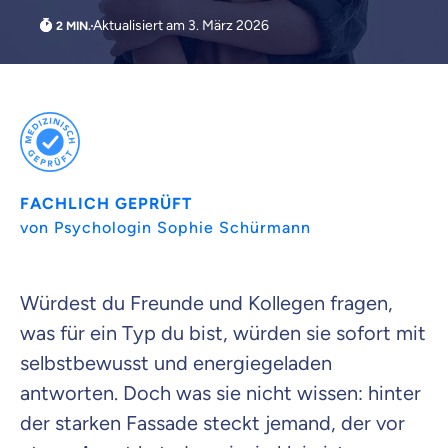
Aktualisiert am 3. März 2026
Weil es uns wichtig ist, dass
du dich gut beraten fühlst.
Objektive und faire Beratung
Wir möchten, dass du dich aus Überzeugung für
uns entscheidest.
FACHLICH GEPRÜFT
Vergleich mit anderen Tarifen am Markt
von Psychologin Sophie Schürmann
Wir helfen dir dabei Unterschiede in
Versicherungen zu verstehen
Wozu dürfen wir dich beraten?
Würdest du Freunde und Kollegen fragen,
Versicherungsprodukt wählen
was für ein Typ du bist, würden sie sofort mit
selbstbewusst und energiegeladen
antworten. Doch was sie nicht wissen: hinter
Krankenvoll
der starken Fassade steckt jemand, der vor
Versicherung