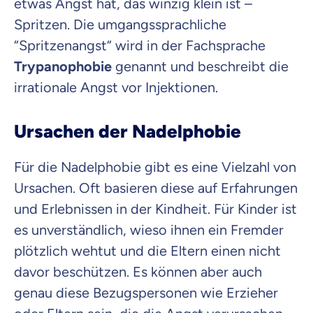
etwas Angst hat, das winzig klein ist –
Spritzen. Die umgangssprachliche
“Spritzenangst“ wird in der Fachsprache
Beamten
Trypanophobie
genannt und beschreibt die
Versicherung
irrationale Angst vor Injektionen.
Ursachen der Nadelphobie
Zahnzusatz
Für die Nadelphobie gibt es eine Vielzahl von
Versicherung
Ursachen. Oft basieren diese auf Erfahrungen
und Erlebnissen in der Kindheit. Für Kinder ist
es unverständlich, wieso ihnen ein Fremder
Krankenhaus
plötzlich wehtut und die Eltern einen nicht
Versicherung
davor beschützen. Es können aber auch
genau diese Bezugspersonen wie Erzieher
Mit dem Abschicken meiner Daten erkläre ich meine
Einwilligung
zur
Kontaktaufnahme durch ottonova.