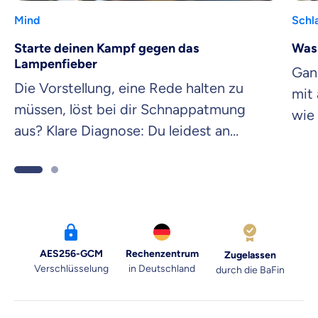
Mind
Schl
Starte deinen Kampf gegen das
Was 
Lampenfieber
Gan
Die Vorstellung, eine Rede halten zu
mit
müssen, löst bei dir Schnappatmung
wie 
aus? Klare Diagnose: Du leidest an
hera
Lampenfieber. Doch du kannst etwas
geei
dagegen tun!
AES256-GCM
Rechenzentrum
Zugelassen
Verschlüsselung
in Deutschland
durch die BaFin