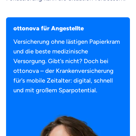
ottonova für Angestellte
Versicherung ohne lästigen Papierkram
und die beste medizinische
Versorgung. Gibt’s nicht? Doch bei
ottonova – der Krankenversicherung
für’s mobile Zeitalter: digital, schnell
und mit großem Sparpotential.