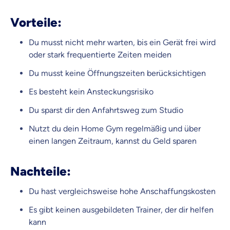
Vorteile:
Du musst nicht mehr warten, bis ein Gerät frei wird
Krankenhaus
Versicherung
oder stark frequentierte Zeiten meiden
Du musst keine Öffnungszeiten berücksichtigen
Mit dem Abschicken meiner Daten erkläre ich meine
Einwilligung
zur
Es besteht kein Ansteckungsrisiko
Kontaktaufnahme durch ottonova.
Du sparst dir den Anfahrtsweg zum Studio
Weiter zu deinen Informationen
Nutzt du dein Home Gym regelmäßig und über
einen langen Zeitraum, kannst du Geld sparen
Nachteile:
Du hast vergleichsweise hohe Anschaffungskosten
Es gibt keinen ausgebildeten Trainer, der dir helfen
kann