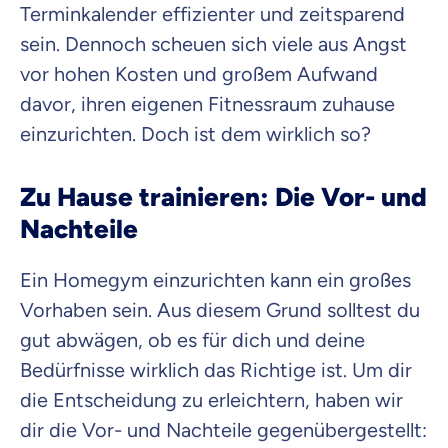
Terminkalender effizienter und zeitsparend
Wozu dürfen wir dich beraten?
sein. Dennoch scheuen sich viele aus Angst
Versicherungsprodukt wählen
vor hohen Kosten und großem Aufwand
davor, ihren eigenen Fitnessraum zuhause
einzurichten. Doch ist dem wirklich so?
Krankenvoll
Versicherung
Zu Hause trainieren: Die Vor- und
Nachteile
Ein Homegym einzurichten kann ein großes
Beamten
Versicherung
Vorhaben sein. Aus diesem Grund solltest du
gut abwägen, ob es für dich und deine
Bedürfnisse wirklich das Richtige ist. Um dir
die Entscheidung zu erleichtern, haben wir
Zahnzusatz
Versicherung
dir die Vor- und Nachteile gegenübergestellt: