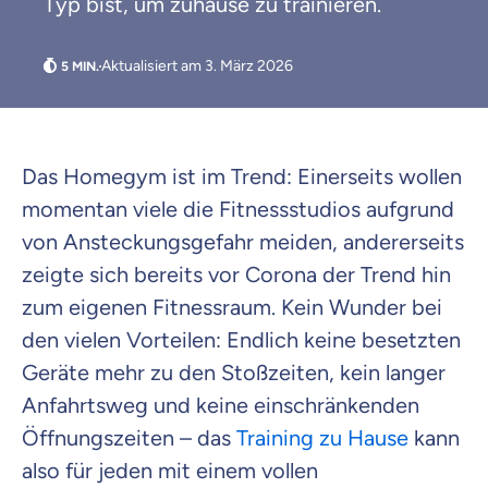
Typ bist, um zuhause zu trainieren.
Aktualisiert am 3. März 2026
Das Homegym ist im Trend: Einerseits wollen
momentan viele die Fitnessstudios aufgrund
von Ansteckungsgefahr meiden, andererseits
zeigte sich bereits vor Corona der Trend hin
Weil es uns wichtig ist, dass
du dich gut beraten fühlst.
zum eigenen Fitnessraum. Kein Wunder bei
den vielen Vorteilen: Endlich keine besetzten
Objektive und faire Beratung
Geräte mehr zu den Stoßzeiten, kein langer
Wir möchten, dass du dich aus Überzeugung für
Anfahrtsweg und keine einschränkenden
uns entscheidest.
Öffnungszeiten – das
Training zu Hause
kann
Vergleich mit anderen Tarifen am Markt
Wir helfen dir dabei Unterschiede in
also für jeden mit einem vollen
Versicherungen zu verstehen