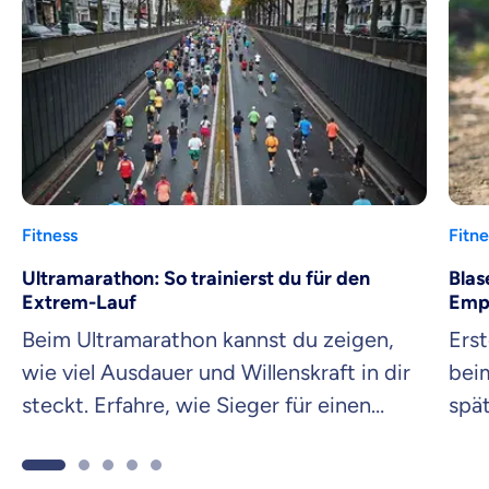
Fitness
Fitne
Ultramarathon: So trainierst du für den
Blas
Extrem-Lauf
Emp
Beim Ultramarathon kannst du zeigen,
Erst
wie viel Ausdauer und Willenskraft in dir
beim
steckt. Erfahre, wie Sieger für einen
spät
Ultralauf trainieren.
vor