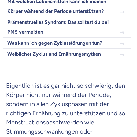
Wir helfen dir dabei Unterschiede in
Mit welchen Lebensmitteln kann ich meinen
Versicherungen zu verstehen
Körper während der Periode unterstützen?
Wozu dürfen wir dich beraten?
Prämenstruelles Syndrom: Das solltest du bei
Versicherungsprodukt wählen
PMS vermeiden
Was kann ich gegen Zyklusstörungen tun?
Krankenvoll
Weiblicher Zyklus und Ernährungsmythen
Versicherung
Eigentlich ist es gar nicht so schwierig, den
Beamten
Körper nicht nur während der Periode,
Versicherung
sondern in allen Zyklusphasen mit der
richtigen Ernährung zu unterstützen und so
Menstruationsbeschwerden wie
Stimmungsschwankungen oder
Zahnzusatz