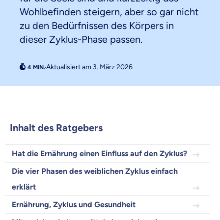
Wohlbefinden steigern, aber so gar nicht
zu den Bedürfnissen des Körpers in
dieser Zyklus-Phase passen.
Aktualisiert am 3. März 2026
Inhalt des Ratgebers
Weil es uns wichtig ist, dass
du dich gut beraten fühlst.
Hat die Ernährung einen Einfluss auf den Zyklus?
Die vier Phasen des weiblichen Zyklus einfach
Objektive und faire Beratung
Wir möchten, dass du dich aus Überzeugung für
erklärt
uns entscheidest.
Ernährung, Zyklus und Gesundheit
Vergleich mit anderen Tarifen am Markt