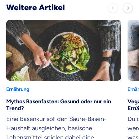
Weitere Artikel
Ernährung
Ernä
Mythos Basenfasten: Gesund oder nur ein
Vega
Trend?
Ern
Eine Basenkur soll den Säure-Basen-
Du 
Haushalt ausgleichen, basische
werd
Lebensmittel spielen dabei eine
was