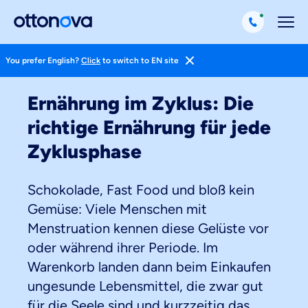
You prefer English?
Click
to switch to EN site
Magazin
Gesund Leben
Ernährung
Ernährung im Zyklus: Die
richtige Ernährung für jede
Zyklusphase
Schokolade, Fast Food und bloß kein
Gemüse: Viele Menschen mit
Menstruation kennen diese Gelüste vor
oder während ihrer Periode. Im
Warenkorb landen dann beim Einkaufen
ungesunde Lebensmittel, die zwar gut
für die Seele sind und kurzzeitig das