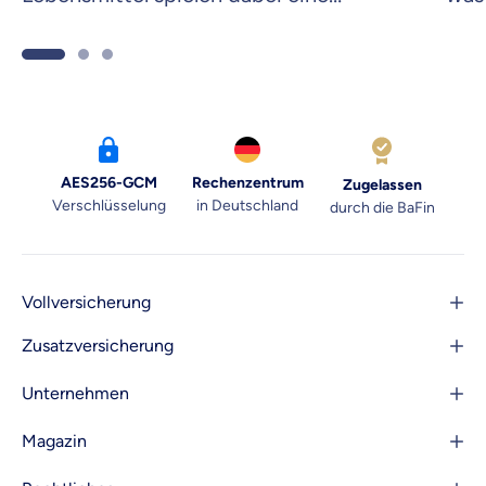
Schlüsselrolle. Hier kommen drei
wis
Rezepte.
AES256-GCM
Rechenzentrum
Zugelassen
Verschlüsselung
in Deutschland
durch die BaFin
Vollversicherung
Zusatzversicherung
Unternehmen
Magazin