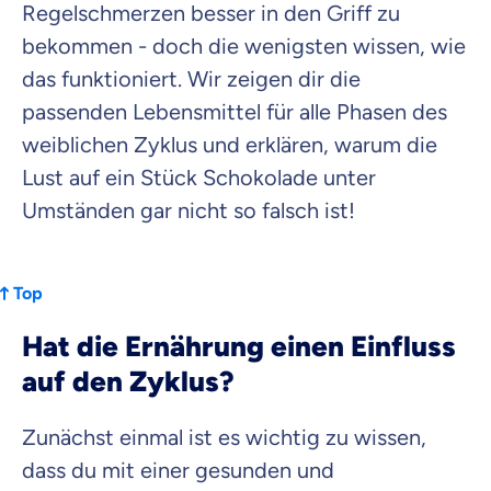
Versicherung
Regelschmerzen besser in den Griff zu
bekommen - doch die wenigsten wissen, wie
das funktioniert. Wir zeigen dir die
passenden Lebensmittel für alle Phasen des
Krankenhaus
weiblichen Zyklus und erklären, warum die
Versicherung
Lust auf ein Stück Schokolade unter
Umständen gar nicht so falsch ist!
Mit dem Abschicken meiner Daten erkläre ich meine
Einwilligung
zur
Kontaktaufnahme durch ottonova.
Weiter zu deinen Informationen
Top
Hat die Ernährung einen Einfluss
auf den Zyklus?
Zunächst einmal ist es wichtig zu wissen,
dass du mit einer gesunden und