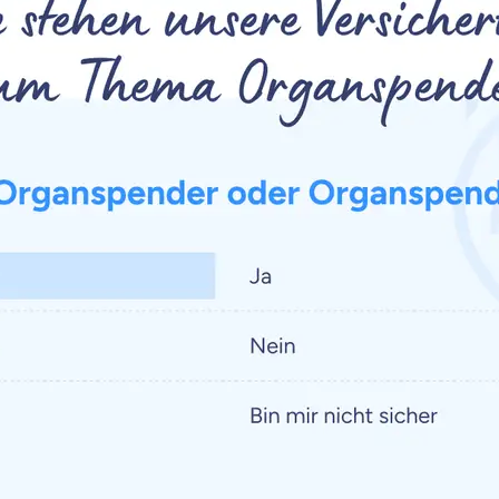
Beamten
Versicherung
Zahnzusatz
Versicherung
Krankenhaus
Versicherung
r Daten erkläre ich meine
Einwilligung
zur
Weiter zu dein
ttonova.