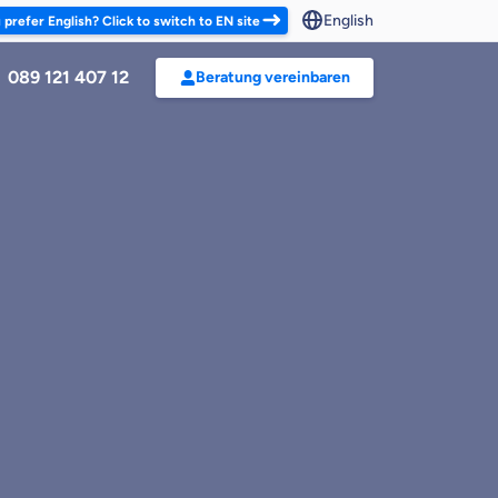
English
 prefer English? Click to switch to EN site
089 121 407 12
Beratung vereinbaren