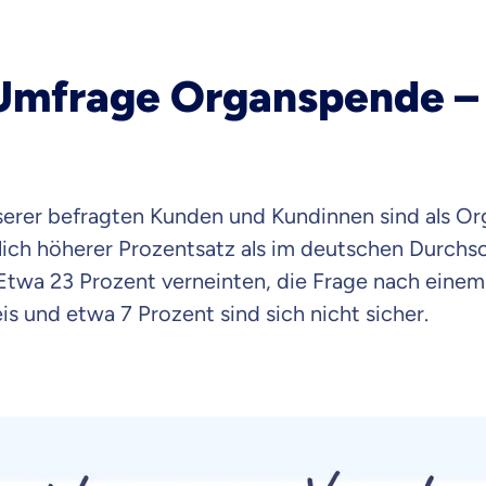
raten fühlst.
mfrage Organspende – 
re Beratung
du dich aus Überzeugung für uns entscheidest.
eren Tarifen am Markt
ei Unterschiede in Versicherungen zu verstehen
serer befragten Kunden und Kundinnen sind als O
 dich beraten?
utlich höherer Prozentsatz als im deutschen Durchsc
. Etwa 23 Prozent verneinten, die Frage nach einem
t wählen
 und etwa 7 Prozent sind sich nicht sicher.
Krankenvoll
Versicherung