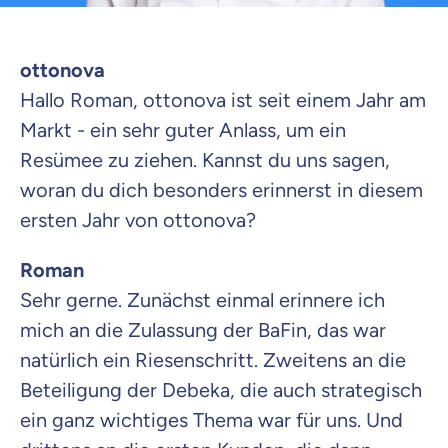
Wir helfen dir dabei Unterschiede in
Versicherungen zu verstehen
ottonova
Wozu dürfen wir dich beraten?
Hallo Roman, ottonova ist seit einem Jahr am
Versicherungsprodukt wählen
Markt - ein sehr guter Anlass, um ein
Resümee zu ziehen. Kannst du uns sagen,
woran du dich besonders erinnerst in diesem
Krankenvoll
Versicherung
ersten Jahr von ottonova?
Roman
Sehr gerne. Zunächst einmal erinnere ich
Beamten
mich an die Zulassung der BaFin, das war
Versicherung
natürlich ein Riesenschritt. Zweitens an die
Beteiligung der Debeka, die auch strategisch
ein ganz wichtiges Thema war für uns. Und