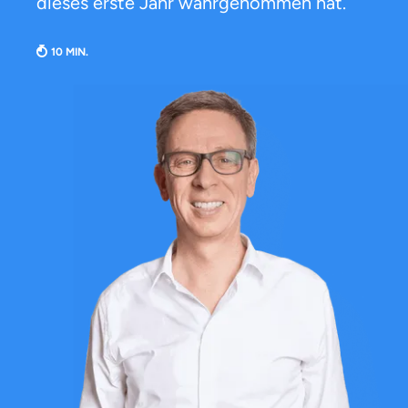
dieses erste Jahr wahrgenommen hat.
Weil es uns wichtig ist, dass
du dich gut beraten fühlst.
Objektive und faire Beratung
Wir möchten, dass du dich aus Überzeugung für
uns entscheidest.
Vergleich mit anderen Tarifen am Markt