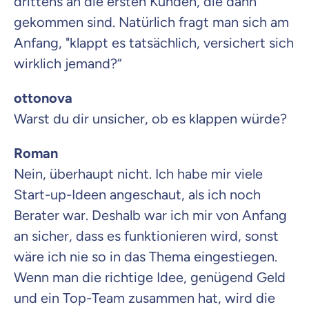
drittens an die ersten Kunden, die dann
Zahnzusatz
Versicherung
gekommen sind. Natürlich fragt man sich am
Anfang, "klappt es tatsächlich, versichert sich
wirklich jemand?“
Krankenhaus
ottonova
Versicherung
Warst du dir unsicher, ob es klappen würde?
Mit dem Abschicken meiner Daten erkläre ich meine
Einwilligung
zur
Roman
Kontaktaufnahme durch ottonova.
Nein, überhaupt nicht. Ich habe mir viele
Weiter zu deinen Informationen
Start-up-Ideen angeschaut, als ich noch
Berater war. Deshalb war ich mir von Anfang
an sicher, dass es funktionieren wird, sonst
wäre ich nie so in das Thema eingestiegen.
Wenn man die richtige Idee, genügend Geld
und ein Top-Team zusammen hat, wird die