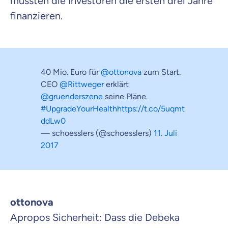
mussten die Investoren die ersten drei Jahre
finanzieren.
40 Mio. Euro für
@ottonova
zum Start.
CEO
@Rittweger
erklärt
@gruenderszene
seine Pläne.
#UpgradeYourHealth
https://t.co/5uqmt
ddLw0
— schoesslers (@schoesslers)
11. Juli
2017
ottonova
Apropos Sicherheit: Dass die Debeka