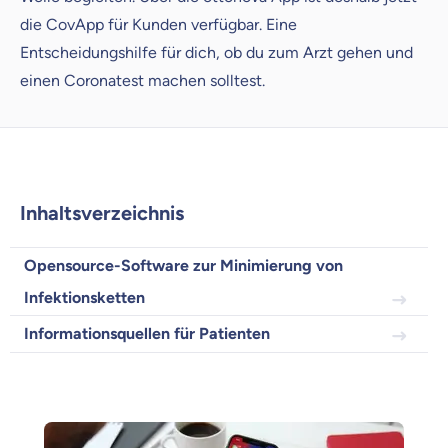
Objektive und faire Beratung
die CovApp für Kunden verfügbar. Eine
Wir möchten, dass du dich aus Überzeugung für
Entscheidungshilfe für dich, ob du zum Arzt gehen und
uns entscheidest.
einen Coronatest machen solltest.
Vergleich mit anderen Tarifen am Markt
Wir helfen dir dabei Unterschiede in
Versicherungen zu verstehen
Wozu dürfen wir dich beraten?
Versicherungsprodukt wählen
Inhaltsverzeichnis
Opensource-Software zur Minimierung von
Krankenvoll
Infektionsketten
Versicherung
Informationsquellen für Patienten
Beamten
Versicherung