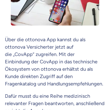
Zahnzusatz
Versicherung
Über die ottonova App kannst du als
ottonova Versicherter
j
etzt auf
die
„
CovApp
“
zugreifen
.
Mit der
Krankenhaus
Versicherung
Einbindung
der
CovApp in das technische
Ökosystem von ottonova erhältst du als
Mit dem Abschicken meiner Daten erkläre ich meine
Einwilligung
zur
Kunde direkten Zugriff auf
den
Kontaktaufnahme durch ottonova.
Fragenkatalog und
Handlungsempfehlungen
.
Weiter zu deinen Informationen
Dafür musst du ein
e Reihe
medizinisch
relevante
r
Fragen beantworten
, anschließend