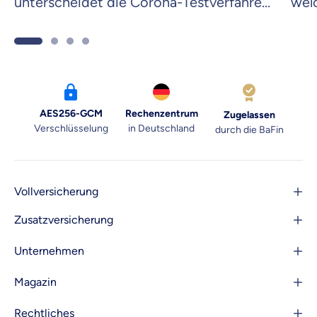
unterscheidet die Corona-Testverfahren
wel
und welches ist passend für dich?
(Co
ist.
AES256-GCM
Rechenzentrum
Zugelassen
Verschlüsselung
in Deutschland
durch die BaFin
Vollversicherung
Zusatzversicherung
Unternehmen
Magazin
Rechtliches