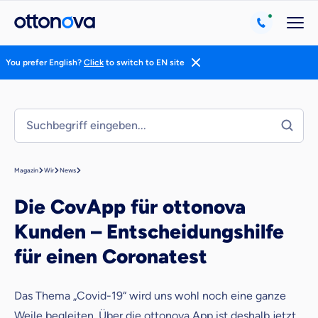
You prefer English?
Click
to switch to EN site
Magazin
Wir
News
Die CovApp für ottonova
Kunden – Entscheidungshilfe
für einen Coronatest
Weil es uns wichtig ist, dass
du dich gut beraten fühlst.
Das Thema „Covid-19“ wird uns wohl noch eine ganze
Weile begleiten. Über die ottonova App ist deshalb jetzt