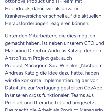
ottonova
Product und IT-Team mit
Hochdruck
, damit wir als privater
Krankenversicherer schnell auf die aktuellen
Herausforderungen reagieren können
.
Unter den Mitarbe
i
tern, die dies möglich
gemacht haben, ist neben unserem CTO
und
Managing Director Andreas Katzig, der den
Anstoß zum Projekt gab,
auch
Product
Managerin Sara
Wilhelm
.
„
Nachdem
Andreas Katzig die Idee dazu hatte, haben
wir die konkrete Implementierung der von
Data4Life zur Verfügung gestellten CovApp
in unseren cross funktionalen Teams
aus
Product und IT
erarbeitet und umgesetzt.
Das macht die Arbeit als Product Managerin