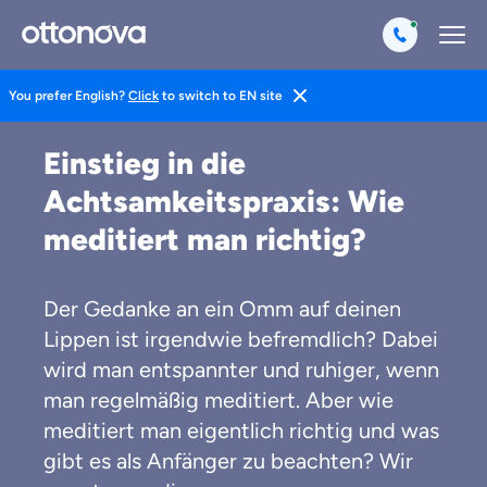
You prefer English?
Click
to switch to EN site
Magazin
Gesund Leben
Mentales Training
Einstieg in die
Achtsamkeitspraxis: Wie
meditiert man richtig?
Der Gedanke an ein Omm auf deinen
Lippen ist irgendwie befremdlich? Dabei
wird man entspannter und ruhiger, wenn
man regelmäßig meditiert. Aber wie
meditiert man eigentlich richtig und was
gibt es als Anfänger zu beachten? Wir
Weil es uns wichtig ist, dass