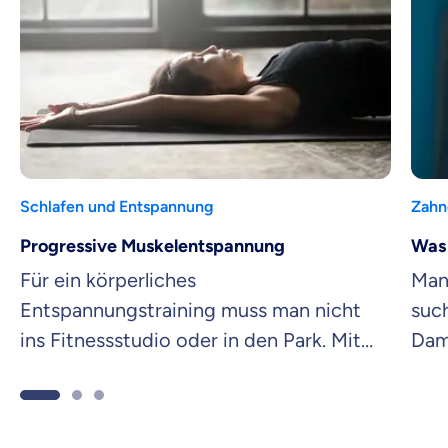
Schlafen und Entspannung
Zahn
Progressive Muskelentspannung
Was 
Für ein körperliches
Manc
Entspannungstraining muss man nicht
such
ins Fitnessstudio oder in den Park. Mit
Dam
dieser Technik findest du überall Ruhe:
auch
im Büro und zuhause.
dav