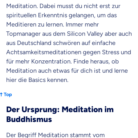
Beamten
Meditation. Dabei musst du nicht erst zur
Versicherung
spirituellen Erkenntnis gelangen, um das
Meditieren zu lernen. Immer mehr
Topmanager aus dem Silicon Valley aber auch
aus Deutschland schwören auf einfache
Zahnzusatz
Versicherung
Achtsamkeitsmeditationen gegen Stress und
für mehr Konzentration. Finde heraus, ob
Meditation auch etwas für dich ist und lerne
hier die Basics kennen.
Krankenhaus
Versicherung
Top
Mit dem Abschicken meiner Daten erkläre ich meine
Einwilligung
zur
Der Ursprung: Meditation im
Kontaktaufnahme durch ottonova.
Buddhismus
Weiter zu deinen Informationen
Der Begriff Meditation stammt vom