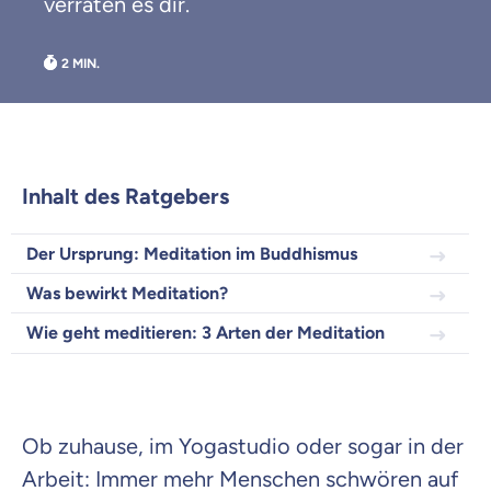
verraten es dir.
du dich gut beraten fühlst.
Objektive und faire Beratung
Wir möchten, dass du dich aus Überzeugung für
uns entscheidest.
Vergleich mit anderen Tarifen am Markt
Wir helfen dir dabei Unterschiede in
Versicherungen zu verstehen
Inhalt des Ratgebers
Wozu dürfen wir dich beraten?
Der Ursprung: Meditation im Buddhismus
Versicherungsprodukt wählen
Was bewirkt Meditation?
Wie geht meditieren: 3 Arten der Meditation
Krankenvoll
Versicherung
Ob zuhause, im Yogastudio oder sogar in der
Arbeit: Immer mehr Menschen schwören auf