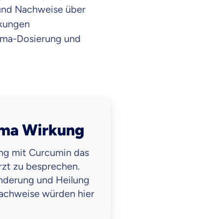
 und Nachweise über
nkungen
kuma-Dosierung und
uma Wirkung
ung mit Curcumin das
zt zu besprechen.
inderung und Heilung
achweise würden hier
en Informationen