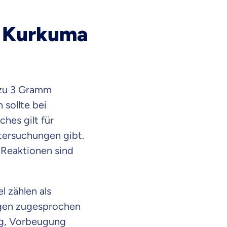
n Kurkuma
 zu 3 Gramm
sollte bei
hes gilt für
tersuchungen gibt.
e Reaktionen sind
 zählen als
ngen zugesprochen
ng, Vorbeugung