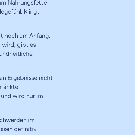
rum Nahrungsfette
egefühl. Klingt
ht noch am Anfang.
wird, gibt es
undheitliche
ren Ergebnisse nicht
hränkte
 und wird nur im
schwerden im
sen definitiv