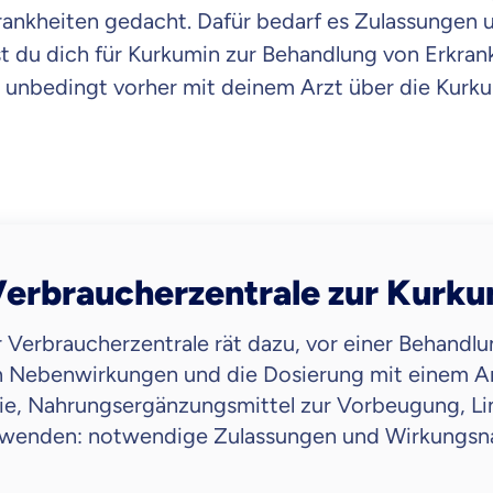
rankheiten gedacht. Dafür bedarf es Zulassungen
Beamten
Versicherung
st du dich für Kurkumin zur Behandlung von Erkra
h unbedingt vorher mit deinem Arzt über die Kur
Zahnzusatz
Versicherung
 Verbraucherzentrale zur Kurk
Krankenhaus
Versicherung
 Verbraucherzentrale rät dazu, vor einer Behandl
n Nebenwirkungen und die Dosierung mit einem Ar
sie, Nahrungsergänzungsmittel zur Vorbeugung, L
erwenden: notwendige Zulassungen und Wirkungsn
r Daten erkläre ich meine
Einwilligung
zur
Weiter zu dein
ttonova.