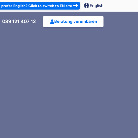
English
ou prefer English? Click to switch to EN site
089 121 407 12
Beratung vereinbaren