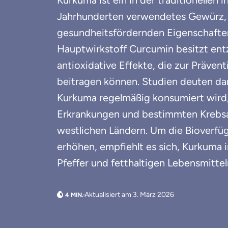
Kurkuma ist ein in der traditionellen 
Jahrhunderten verwendetes Gewürz, d
gesundheitsfördernden Eigenschaften
Hauptwirkstoff Curcumin besitzt e
antioxidative Effekte, die zur Präven
beitragen können. Studien deuten dara
Kurkuma regelmäßig konsumiert wird, 
Erkrankungen und bestimmten Krebsart
westlichen Ländern. Um die Bio­verfü
erhöhen, empfiehlt es sich, Kurkuma
Pfeffer und fetthaltigen Lebensmittel
Aktualisiert am 3. März 2026