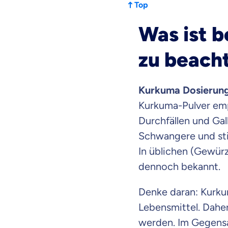
Top
dich gut be
Was ist 
Objektive und fai
zu beach
Wir möchten, dass 
Vergleich mit and
Wir helfen dir dab
Kurkuma Dosierun
Kurkuma-Pulver emp
Wozu dürfen wir
Durchfällen und Gal
Versicherungsproduk
Schwangere und sti
In üblichen (Gewürz
dennoch bekannt.
Denke daran: Kurku
Lebensmittel. Dahe
werden. Im Gegensa