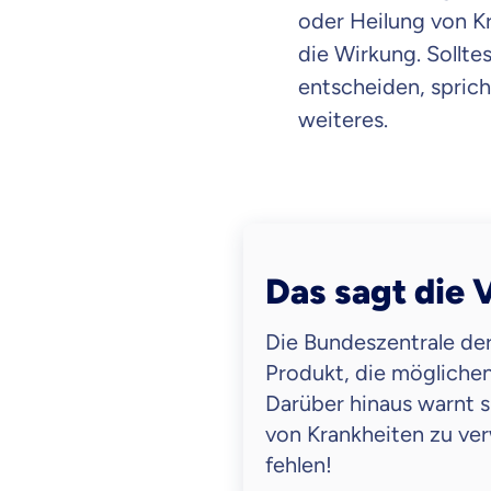
oder Heilung von K
die Wirkung. Sollte
entscheiden, spric
weiteres.
Das sagt die
Die Bundeszentrale der
Produkt, die mögliche
Darüber hinaus warnt 
von Krankheiten zu v
Mit dem Abschicken meine
Kontaktaufnahme durch o
fehlen!