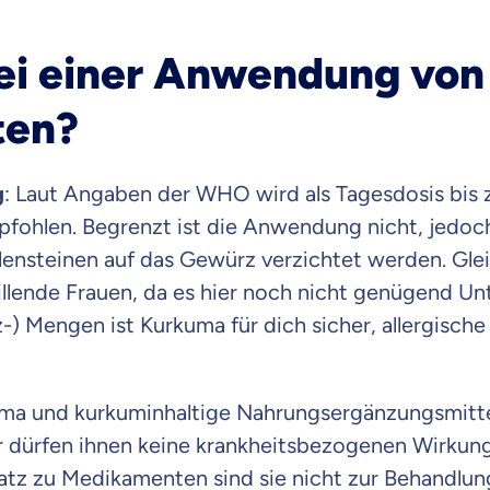
raten fühlst.
bei einer Anwendung vo
re Beratung
ten?
du dich aus Überzeugung für uns entscheidest.
eren Tarifen am Markt
ei Unterschiede in Versicherungen zu verstehen
g
: Laut Angaben der WHO wird als Tagesdosis bis
fohlen. Begrenzt ist die Anwendung nicht, jedoch 
 dich beraten?
lensteinen auf das Gewürz verzichtet werden. Gleic
t wählen
llende Frauen, da es hier noch nicht genügend Un
-) Mengen ist Kurkuma für dich sicher, allergisch
Krankenvoll
Versicherung
ma und kurkuminhaltige Nahrungsergänzungsmittel
r dürfen ihnen keine krankheitsbezogenen Wirku
tz zu Medikamenten sind sie nicht zur Behandlu