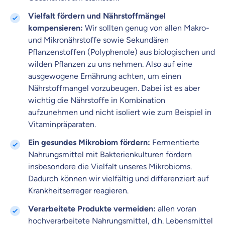
Krankenhaus
Versicherung
Vielfalt fördern und Nährstoffmängel
kompensieren:
Wir sollten genug von allen Makro-
und Mikronährstoffe sowie Sekundären
Mit dem Abschicken meiner Daten erkläre ich meine
Einwilligung
zur
Pflanzenstoffen (Polyphenole) aus biologischen und
Kontaktaufnahme durch ottonova.
wilden Pflanzen zu uns nehmen. Also auf eine
Weiter zu deinen Informationen
ausgewogene Ernährung achten, um einen
Nährstoffmangel vorzubeugen. Dabei ist es aber
wichtig die Nährstoffe in Kombination
aufzunehmen und nicht isoliert wie zum Beispiel in
Vitaminpräparaten.
Ein gesundes Mikrobiom fördern:
Fermentierte
Nahrungsmittel mit Bakterienkulturen fördern
insbesondere die Vielfalt unseres Mikrobioms.
Dadurch können wir vielfältig und differenziert auf
Krankheitserreger reagieren.
Verarbeitete Produkte vermeiden:
allen voran
hochverarbeitete Nahrungsmittel, d.h. Lebensmittel