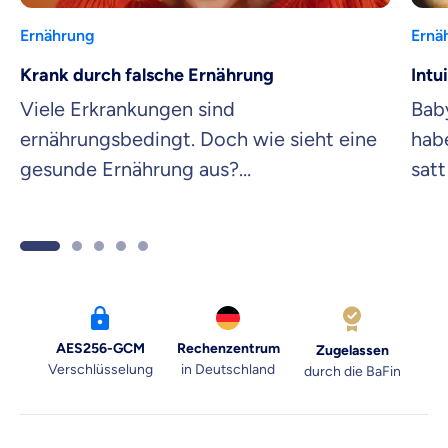
Ernährung
Ernä
Krank durch falsche Ernährung
Intu
Viele Erkrankungen sind
Bab
ernährungsbedingt. Doch wie sieht eine
hab
gesunde Ernährung aus?
satt
Ernährungsexpertin Verena weiß Rat.
intu
Dr. 
nähe
AES256-GCM
Rechenzentrum
Zugelassen
Verschlüsselung
in Deutschland
durch die BaFin