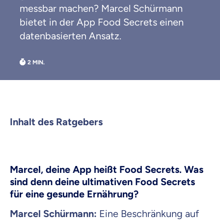
messbar machen? Marcel Schürmann
bietet in der App Food Secrets einen
datenbasierten Ansatz.
Weil es uns wichtig ist, dass
du dich gut beraten fühlst.
Inhalt des Ratgebers
Objektive und faire Beratung
Wir möchten, dass du dich aus Überzeugung für
uns entscheidest.
Vergleich mit anderen Tarifen am Markt
Marcel, deine App heißt Food Secrets. Was
Wir helfen dir dabei Unterschiede in
sind denn deine ultimativen Food Secrets
Versicherungen zu verstehen
für eine gesunde Ernährung?
Wozu dürfen wir dich beraten?
Marcel Schürmann:
Eine Beschränkung auf
Versicherungsprodukt wählen