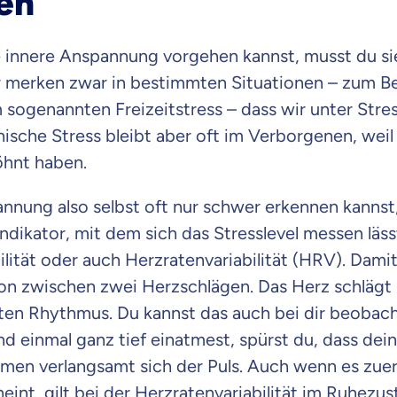
en
 innere Anspannung vorgehen kannst, musst du sie
r merken zwar in bestimmten Situationen – zum Bei
 sogenannten Freizeitstress – dass wir unter Stres
sche Stress bleibt aber oft im Verborgenen, weil 
hnt haben.
nnung also selbst oft nur schwer erkennen kannst,
Indikator, mit dem sich das Stresslevel messen läss
lität oder auch Herzratenvariabilität (HRV). Dam
tion zwischen zwei Herzschlägen. Das Herz schlägt n
kten Rhythmus. Du kannst das auch bei dir beobac
nd einmal ganz tief einatmest, spürst du, dass dein
tmen verlangsamt sich der Puls. Auch wenn es zuer
eint, gilt bei der Herzratenvariabilität im Ruhezu