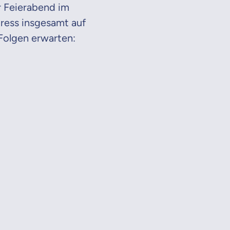
r Feierabend im
tress insgesamt auf
Folgen erwarten:
en Informationen