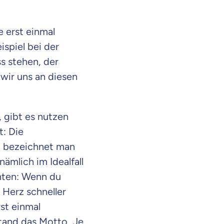
 erst einmal
spiel bei der
s stehen, der
wir uns an diesen
 gibt es nutzen
t: Die
it bezeichnet man
ämlich im Idealfall
hten: Wenn du
 Herz schneller
st einmal
stand das Motto „Je