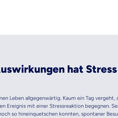
raten fühlst.
re Beratung
du dich aus Überzeugung für uns entscheidest.
eren Tarifen am Markt
ei Unterschiede in Versicherungen zu verstehen
 dich beraten?
uswirkungen hat Stress
t wählen
Krankenvoll
Versicherung
nen Leben allgegenwärtig. Kaum ein Tag vergeht, 
n Ereignis mit einer Stressreaktion begegnen. Sei
 noch so hineinquetschen konnten, spontaner Besuc