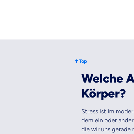
dich gut be
Objektive und fai
Wir möchten, dass 
Vergleich mit and
Wir helfen dir dab
Top
Wozu dürfen wir
Welche A
Versicherungsproduk
Körper?
Stress ist im moder
dem ein oder andere
die wir uns gerade