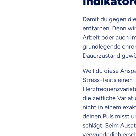
Indikator
Damit du gegen die
enttarnen. Denn wi
Arbeit oder auch im
grundlegende chroni
Dauerzustand gewö
Weil du diese Anspa
Stress-Tests einen 
Herzfrequenzvariabi
die zeitliche Varia
nicht in einem exa
deinen Puls misst u
schlägt. Beim Ausa
verwunderlich ersch