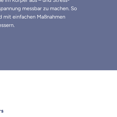
 im Körper aus – und Stress-
nspannung messbar zu machen. So
und mit einfachen Maßnahmen
essern.
rs