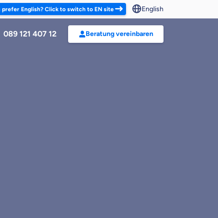
English
 prefer English? Click to switch to EN site
089 121 407 12
Beratung vereinbaren