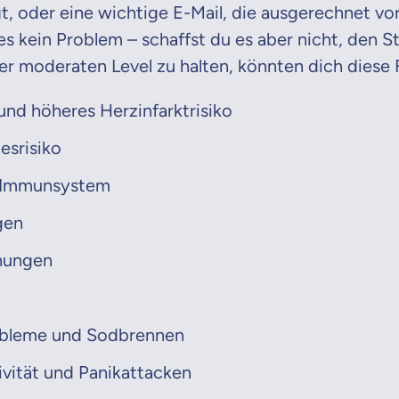
gt, oder eine wichtige E-Mail, die ausgerechnet vo
Beamten
les kein Problem – schaffst du es aber nicht, den S
Versicherung
er moderaten Level zu halten, könnten dich diese 
nd höheres Herzinfarktrisiko
Zahnzusatz
esrisiko
Versicherung
 Immunsystem
gen
Krankenhaus
nungen
Versicherung
bleme und Sodbrennen
r Daten erkläre ich meine
Einwilligung
zur
Weiter zu dein
ttonova.
ivität und Panikattacken