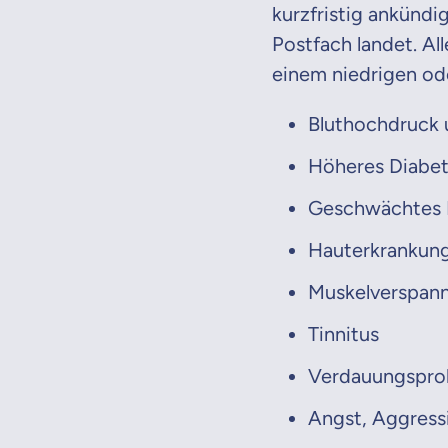
kurzfristig ankündi
Postfach landet. Al
einem niedrigen od
Bluthochdruck u
Höheres Diabet
Geschwächtes
Hauterkrankun
Muskelverspan
Tinnitus
Verdauungspro
Mit dem Abschicken meine
Kontaktaufnahme durch o
Angst, Aggress