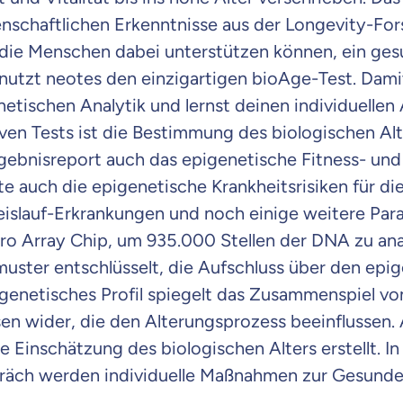
nschaftlichen Erkenntnisse aus der Longevity-F
 die Menschen dabei unterstützen können, ein gesu
 nutzt neotes den einzigartigen bioAge-Test. Damit 
netischen Analytik und lernst deinen individuelle
iven Tests ist die Bestimmung des biologischen Alt
rgebnisreport auch das epigenetische Fitness- und 
 auch die epigenetische Krankheitsrisiken für die
eislauf-Erkrankungen und noch einige weitere Par
ro Array Chip, um 935.000 Stellen der DNA zu ana
uster entschlüsselt, die Aufschluss über den epi
pigenetisches Profil spiegelt das Zusammenspiel v
en wider, die den Alterungsprozess beeinflussen.
 wichtig ist, dass du
e Einschätzung des biologischen Alters erstellt. 
raten fühlst.
äch werden individuelle Maßnahmen zur Gesunderh