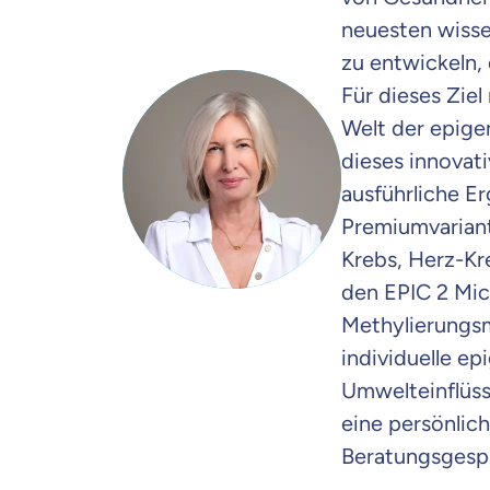
neuesten wisse
zu entwickeln,
Für dieses Ziel
Welt der epige
dieses innovat
ausführliche E
Premiumvariante
Krebs, Herz-Kr
den EPIC 2 Mic
Methylierungsm
individuelle e
Umwelteinflüss
Weil es uns
eine persönlich
dich gut be
Beratungsgespr