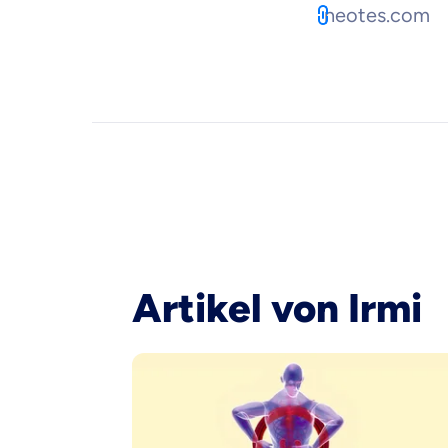
Objektive und fai
neotes.com
Wir möchten, dass 
Vergleich mit and
Wir helfen dir dab
Wozu dürfen wir
Versicherungsproduk
Artikel von Irmi