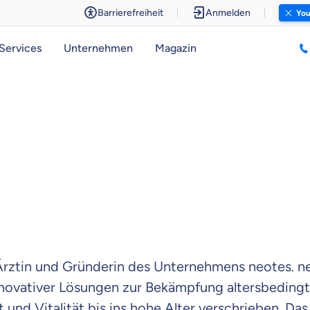
Barrierefreiheit
Anmelden
You
Services
Unternehmen
Magazin
 Ärztin und Gründerin des Unternehmens neotes. n
novativer Lösungen zur Bekämpfung altersbedingt
und Vitalität bis ins hohe Alter verschrieben. Da