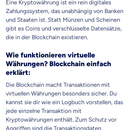
Eine Kryptowährung ist ein rein digitales
Zahlungssystem, das unabhängig von Banken
Mit dem Abschicken meiner Daten erkläre ich meine
Einwilligung
zur
und Staaten ist. Statt Münzen und Scheinen
Kontaktaufnahme durch ottonova.
gibt es Coins und verschlüsselte Datensätze,
Weiter zu deinen Informationen
die in der Blockchain existieren.
Wie funktionieren virtuelle
Währungen? Blockchain einfach
erklärt:
Die Blockchain macht Transaktionen mit
virtuellen Währungen besonders sicher. Du
kannst sie dir wie ein Logbuch vorstellen, das
jede einzelne Transaktion mit
Kryptowährungen enthält. Zum Schutz vor
Angriffen sind die Transaktionsdaten