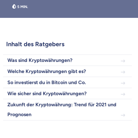
Weil es uns wichtig ist, dass
Inhalt des Ratgebers
du dich gut beraten fühlst.
Was sind Kryptowährungen?
Objektive und faire Beratung
Wir möchten, dass du dich aus Überzeugung für
Welche Kryptowährungen gibt es?
uns entscheidest.
So investierst du in Bitcoin und Co.
Vergleich mit anderen Tarifen am Markt
Wie sicher sind Kryptowährungen?
Wir helfen dir dabei Unterschiede in
Versicherungen zu verstehen
Zukunft der Kryptowährung: Trend für 2021 und
Wozu dürfen wir dich beraten?
Prognosen
Versicherungsprodukt wählen