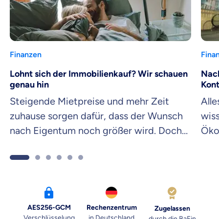
Finanzen
Fina
Lohnt sich der Immobilienkauf? Wir schauen
Nach
genau hin
Kon
Steigende Mietpreise und mehr Zeit
Alle
zuhause sorgen dafür, dass der Wunsch
wiss
nach Eigentum noch größer wird. Doch
Öko
lohnt sich der Immobilienkauf?
Kon
AES256-GCM
Rechenzentrum
Zugelassen
Verschlüsselung
in Deutschland
durch die BaFin