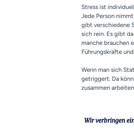
Stress ist individu
Jede Person nimmt 
gibt verschiedene 
sich rein. Es gibt d
manche brauchen en
Führungskräfte und
Wenn man sich Stati
getriggert. Da kön
zusammen arbeiten 
Mit dem Abschicken meine
Wir verbringen ein
Kontaktaufnahme durch o