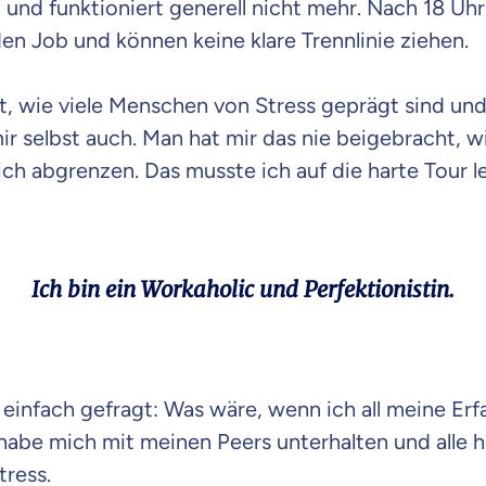
 und funktioniert generell nicht mehr. Nach 18 Uhr
n Job und können keine klare Trennlinie ziehen.
lt, wie viele Menschen von Stress geprägt sind un
r selbst auch. Man hat mir das nie beigebracht, wie
mich abgrenzen. Das musste ich auf die harte Tour l
Ich bin ein Workaholic und Perfektionistin.
 einfach gefragt: Was wäre, wenn ich all meine E
h habe mich mit meinen Peers unterhalten und alle h
tress.
 wichtig ist, dass du