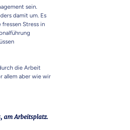
anagement sein.
nders damit um. Es
fressen Stress in
sonalführung
müssen
durch die Arbeit
 allem aber wie wir
s, am Arbeitsplatz.
en Informationen