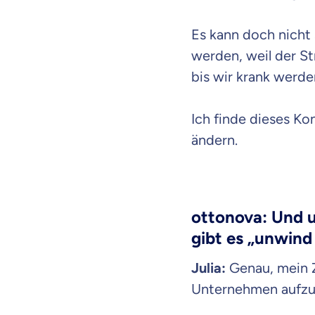
dich gut be
Es kann doch nicht 
werden, weil der St
Objektive und fai
bis wir krank werde
Wir möchten, dass 
Vergleich mit and
Wir helfen dir dab
Ich finde dieses Ko
ändern.
Wozu dürfen wir
Versicherungsproduk
ottonova: Und u
gibt es „unwind
Julia:
Genau, mein Z
Unternehmen aufzu