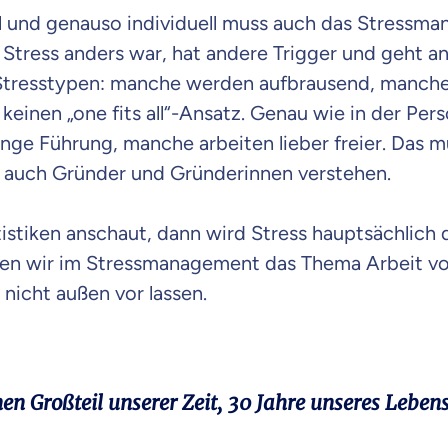
ell und genauso individuell muss auch das Stressm
Beamten
Versicherung
Stress anders war, hat andere Trigger und geht a
Stresstypen: manche werden aufbrausend, manche 
a keinen „one fits all“-Ansatz. Genau wie in der Per
ge Führung, manche arbeiten lieber freier. Das 
Zahnzusatz
 auch Gründer und Gründerinnen verstehen.
Versicherung
stiken anschaut, dann wird Stress hauptsächlich 
nen wir im Stressmanagement das Thema Arbeit vor
Krankenhaus
nicht außen vor lassen.
Versicherung
r Daten erkläre ich meine
Einwilligung
zur
en Großteil unserer Zeit, 30 Jahre unseres Leben
Weiter zu dein
ttonova.