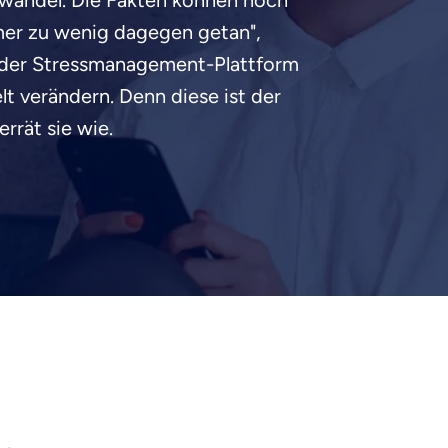
awandel. Die Fakten können noch
mer zu wenig dagegen getan",
n der Stressmanagement-Plattform
lt verändern. Denn diese ist der
rrät sie wie.