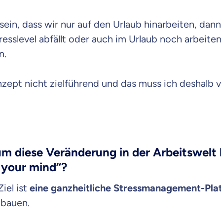
raten fühlst.
sein, dass wir nur auf den Urlaub hinarbeiten, dan
resslevel abfällt oder auch im Urlaub noch arbeiten
re Beratung
n.
du dich aus Überzeugung für uns entscheidest.
eren Tarifen am Markt
ei Unterschiede in Versicherungen zu verstehen
nzept nicht zielführend und das muss ich deshalb 
 dich beraten?
t wählen
m diese Veränderung in der Arbeitswelt 
 your mind“?
Krankenvoll
Versicherung
iel ist
eine ganzheitliche Stressmanagement-Pla
bauen.