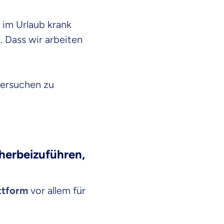
n im Urlaub krank
. Dass wir arbeiten
versuchen zu
herbeizuführen,
ttform
vor allem für