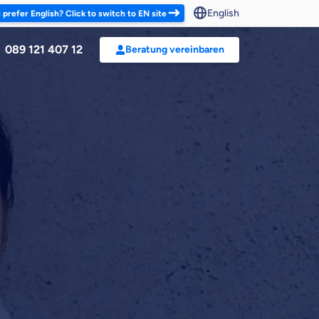
English
 prefer English? Click to switch to EN site
089 121 407 12
Beratung vereinbaren