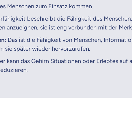
des Menschen zum Einsatz kommen.
Beamten
Versicherung
nfähigkeit beschreibt die Fähigkeit des Menschen,
n anzueignen, sie ist eng verbunden mit der Merk
en:
Das ist die Fähigkeit von Menschen, Informati
Zahnzusatz
m sie später wieder hervorzurufen.
Versicherung
er kann das Gehirn Situationen oder Erlebtes auf 
reduzieren.
Krankenhaus
Versicherung
r Daten erkläre ich meine
Einwilligung
zur
Weiter zu dein
ttonova.