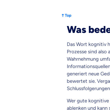
Top
Was bede
Das Wort kognitiv h
Prozesse sind also 
Wahrnehmung umf
Informationsquellen
generiert neue Gedä
bewertet sie. Verg
Schlussfolgerungen
Wer gute kognitive 
ablenken und kann 
Weil es uns