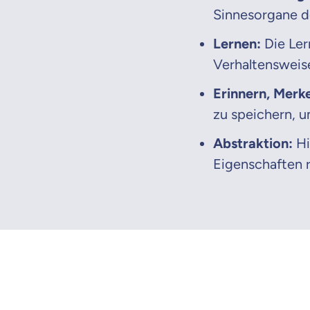
Sinnesorgane 
Lernen:
Die Ler
Verhaltensweise
Erinnern, Merk
zu speichern, u
Abstraktion:
Hi
Eigenschaften 
Mit dem Abschicken meine
Kontaktaufnahme durch o