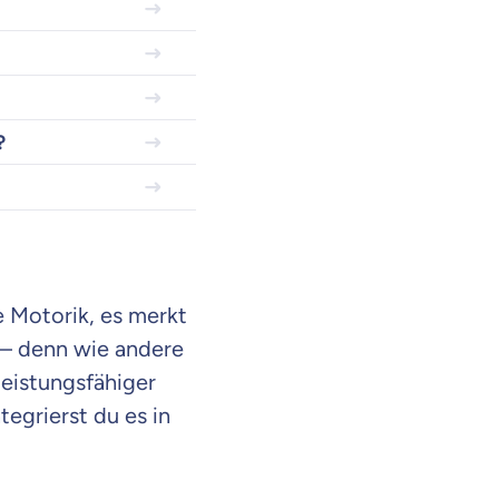
?
e Motorik, es merkt
 – denn wie andere
leistungsfähiger
egrierst du es in