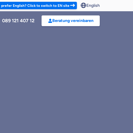
English
refer English? Click to switch to EN site
089 121 407 12
Beratung vereinbaren