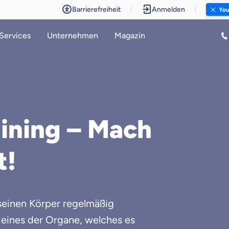
Barrierefreiheit
Anmelden
You p
Services
Unternehmen
Magazin
aining – Mach
t!
s seinen Körper regelmäßig
t eines der Organe, welches es