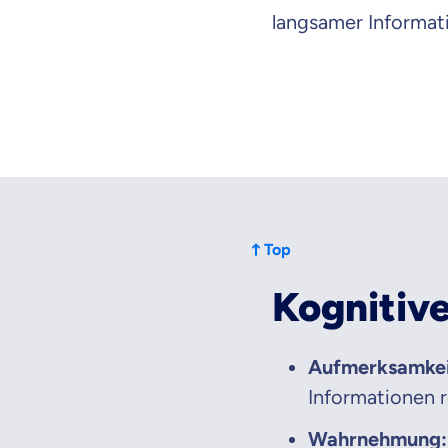
langsamer Informat
dich gut be
Objektive und fai
Wir möchten, dass 
Vergleich mit and
Wir helfen dir dab
Wozu dürfen wir
Top
Versicherungsproduk
Kognitive
Aufmerksamkei
Informationen r
Wahrnehmung: