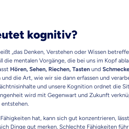
utet kognitiv?
eißt „das Denken, Verstehen oder Wissen betreffe
all die mentalen Vorgänge, die bei uns im Kopf abla
asst
Hören, Sehen, Riechen, Tasten
und
Schmeck
 und die Art, wie wir sie dann erfassen und verarb
chtnisinhalte und unsere Kognition ordnet die Si
angenheit wird mit Gegenwart und Zukunft verknü
 entstehen.
Fähigkeiten hat, kann sich gut konzentrieren, läss
sich Dinge gut merken. Schlechte Fähigkeiten führ
 wichtig ist, dass du