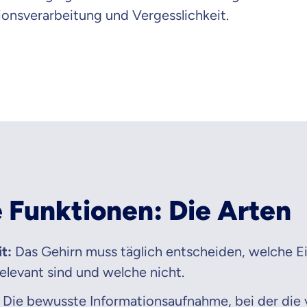
ionsverarbeitung und Vergesslichkeit.
raten fühlst.
re Beratung
du dich aus Überzeugung für uns entscheidest.
eren Tarifen am Markt
ei Unterschiede in Versicherungen zu verstehen
 dich beraten?
t wählen
 Funktionen: Die Arten
Krankenvoll
Versicherung
t:
Das Gehirn muss täglich entscheiden, welche E
elevant sind und welche nicht.
Die bewusste Informationsaufnahme, bei der die