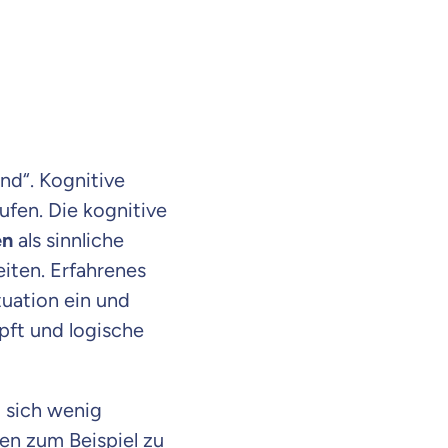
nd“. Kognitive
ufen. Die kognitive
en
als sinnliche
eiten. Erfahrenes
tuation ein und
pft und logische
t sich wenig
en zum Beispiel zu