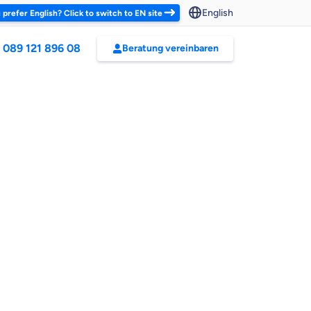
English
 prefer English? Click to switch to EN site
089 121 896 08
Beratung vereinbaren