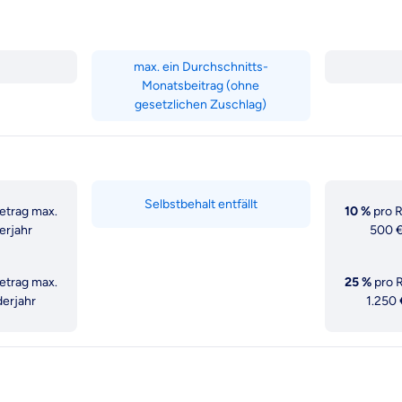
Business
First
Class
Class
Pro
max. ein Durchschnitts-
Monatsbeitrag (ohne
gesetzlichen Zuschlag)
Selbstbehalt entfällt
trag max.
10 %
pro 
erjahr
500 €
trag max.
25 %
pro 
derjahr
1.250 