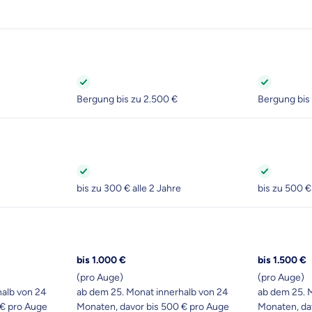
Beamten
Versicherung
Bergung bis zu 2.500 €
Bergung bis
Zahnzusatz
Versicherung
bis zu 300 € alle 2 Jahre
bis zu 500 €
Krankenhaus
Versicherung
bis 1.000 €
bis 1.500 €
r Daten erkläre ich meine
Einwilligung
zur
(pro Auge)
(pro Auge)
Weiter zu dein
ttonova.
halb von 24
ab dem 25. Monat innerhalb von 24
ab dem 25. 
 € pro Auge
Monaten, davor bis 500 € pro Auge
Monaten, da