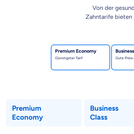
Von der gesund
Zahntarife bieten
Du hast die Tarife first-pro, business-p
Premium Economy
Business
Günstigster Tarif
Gute Preis
Premium
Business
Economy
Class
Tarif Premium Economy
Tarif Business Class