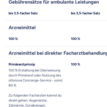
Gebührensätze für ambulante Leistungen
dich gut be
bis 3,5-facher Satz
bis 3,5-facher Satz
Objektive und fai
Wir möchten, dass 
Arzneimittel
Vergleich mit and
Wir helfen dir dab
100 %
100 %
Arzneimittel bei direkter Facharztbehandlun
Wozu dürfen wir
Versicherungsproduk
Primärarztprinzip
100 %
100 % Erstattung bei Überweisung
durch Primärarzt oder Nutzung des
ottonova Concierge-Service - sonst
80 %
Zu folgenden Fachärzten kannst du
direkt gehen: Augenärzte,
Zahnärzte, Gynäkologen,