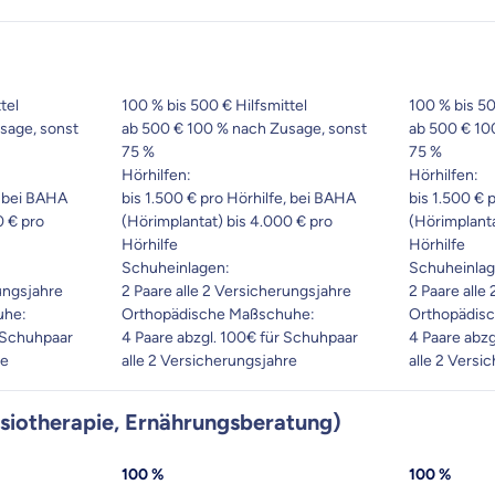
tel
100 % bis 500 € Hilfsmittel
100 % bis 50
sage, sonst
ab 500 € 100 % nach Zusage, sonst
ab 500 € 10
75 %
75 %
Hörhilfen:
Hörhilfen:
, bei BAHA
bis 1.500 € pro Hörhilfe, bei BAHA
bis 1.500 € 
0 € pro
(Hörimplantat) bis 4.000 € pro
(Hörimplanta
Hörhilfe
Hörhilfe
Schuheinlagen:
Schuheinlag
rungsjahre
2 Paare alle 2 Versicherungsjahre
2 Paare alle
uhe:
Orthopädische Maßschuhe:
Orthopädis
r Schuhpaar
4 Paare abzgl. 100€ für Schuhpaar
4 Paare abz
re
alle 2 Versicherungsjahre
alle 2 Versi
ysiotherapie, Ernährungsberatung)
100 %
100 %