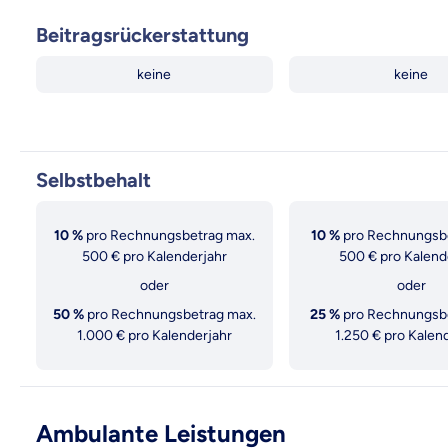
Beitrags­rückerstattung
Premium
Business
Economy
Class
keine
keine
Selbstbehalt
10 %
pro Rechnungsbetrag max.
10 %
pro Rechnungsbe
500 € pro Kalenderjahr
500 € pro Kalend
oder
oder
50 %
pro Rechnungsbetrag max.
25 %
pro Rechnungsbe
1.000 € pro Kalenderjahr
1.250 € pro Kalen
Ambulante Leistungen