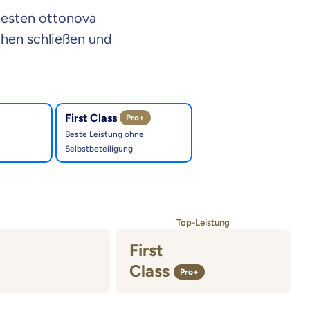
besten ottonova
chen schließen und
First Class
Pro+
Beste Leistung ohne
Selbstbeteiligung
Top-Leistung
First
Class
Pro+
ass
Pro+
Tarif First Class