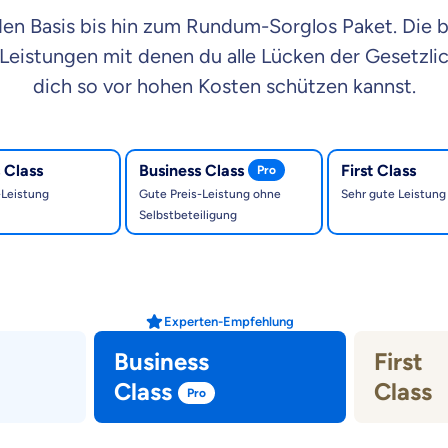
en Basis bis hin zum Rundum-Sorglos Paket. Die 
 Leistungen mit denen du alle Lücken der Gesetzli
dich so vor hohen Kosten schützen kannst.
ro, economy, business und first ausgewählt.
 Class
Business Class
First Class
Pro
-Leistung
Gute Preis-Leistung ohne
Sehr gute Leistung
Selbstbeteiligung
Experten-Empfehlung
Business
First
Class
Class
Pro
Tarif First Cl
Pro
Tarif Business Class