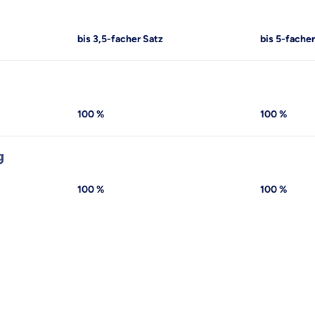
raten fühlst.
bis 3,5-facher Satz
bis 5-fache
re Beratung
du dich aus Überzeugung für uns entscheidest.
eren Tarifen am Markt
ei Unterschiede in Versicherungen zu verstehen
100 %
100 %
g
 dich beraten?
t wählen
100 %
100 %
Krankenvoll
Versicherung