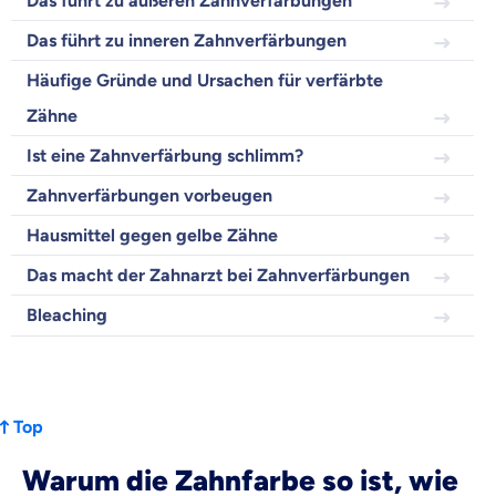
Das führt zu äußeren Zahnverfärbungen
Wir helfen dir dabei Unterschiede in
Das führt zu inneren Zahnverfärbungen
Versicherungen zu verstehen
Häufige Gründe und Ursachen für verfärbte
Wozu dürfen wir dich beraten?
Zähne
Versicherungsprodukt wählen
Ist eine Zahnverfärbung schlimm?
Zahnverfärbungen vorbeugen
Krankenvoll
Versicherung
Hausmittel gegen gelbe Zähne
Das macht der Zahnarzt bei Zahnverfärbungen
Bleaching
Beamten
Versicherung
Top
Warum die Zahnfarbe so ist, wie