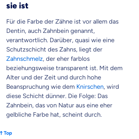
Zahnzusatz
sie ist
Versicherung
Für die Farbe der Zähne ist vor allem das
Dentin, auch Zahnbein genannt,
verantwortlich. Darüber, quasi wie eine
Krankenhaus
Versicherung
Schutzschicht des Zahns, liegt der
Zahnschmelz
, der eher farblos
Mit dem Abschicken meiner Daten erkläre ich meine
Einwilligung
zur
beziehungsweise transparent ist. Mit dem
Kontaktaufnahme durch ottonova.
Alter und der Zeit und durch hohe
Weiter zu deinen Informationen
Beanspruchung wie dem
Knirschen
, wird
diese Schicht dünner. Die Folge: Das
Zahnbein, das von Natur aus eine eher
gelbliche Farbe hat, scheint durch.
Top