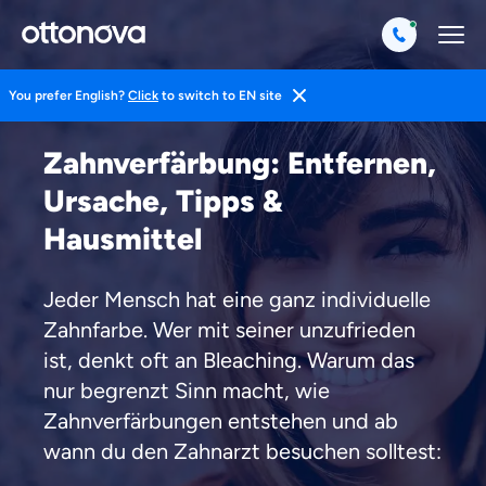
You prefer English?
Click
to switch to EN site
Magazin
Gesund Leben
Zahngesundheit
Zahnverfärbung: Entfernen,
Ursache, Tipps &
Hausmittel
Jeder Mensch hat eine ganz individuelle
Zahnfarbe. Wer mit seiner unzufrieden
ist, denkt oft an Bleaching. Warum das
nur begrenzt Sinn macht, wie
Zahnverfärbungen entstehen und ab
wann du den Zahnarzt besuchen solltest: