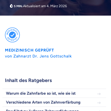
Aktualisiert am 4. März 2026
MEDIZINISCH GEPRÜFT
von Zahnarzt Dr. Jens Gottschalk
Weil es uns wichtig ist, dass
du dich gut beraten fühlst.
Inhalt des Ratgebers
Objektive und faire Beratung
Warum die Zahnfarbe so ist, wie sie ist
Wir möchten, dass du dich aus Überzeugung für
Verschiedene Arten von Zahnverfärbung
uns entscheidest.
Vergleich mit anderen Tarifen am Markt