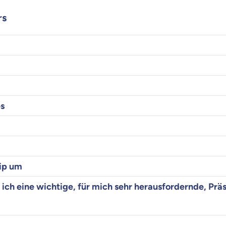
rs
s
zip um
ich eine wichtige, für mich sehr herausfordernde, Prä