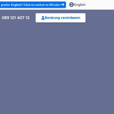
English
 prefer English? Click to switch to EN site
089 121 407 12
Beratung vereinbaren