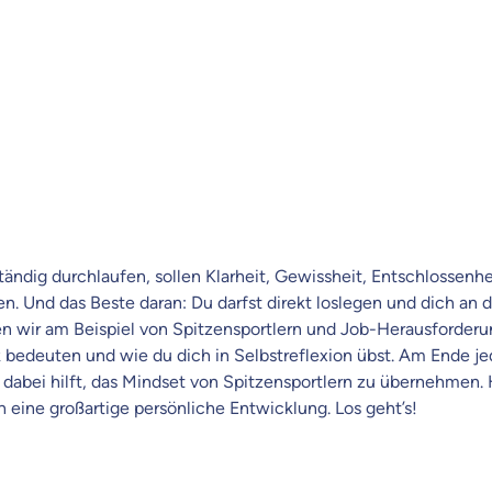
raten fühlst.
re Beratung
du dich aus Überzeugung für uns entscheidest.
eren Tarifen am Markt
ei Unterschiede in Versicherungen zu verstehen
 dich beraten?
tändig durchlaufen, sollen Klarheit, Gewissheit, Entschlossenhe
t wählen
n. Und das Beste daran: Du darfst direkt loslegen und dich a
lären wir am Beispiel von Spitzensportlern und Job-Herausforder
 bedeuten und wie du dich in Selbstreflexion übst. Am Ende je
Krankenvoll
r dabei hilft, das Mindset von Spitzensportlern zu übernehmen.
Versicherung
h eine großartige persönliche Entwicklung. Los geht’s!