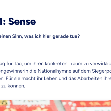
Beamten
Versicherung
1: Sense
einen Sinn, was ich hier gerade tue?
Zahnzusatz
Versicherung
Tag für Tag, um ihren konkreten Traum zu verwirklic
engewinnerin die Nationalhymne auf dem Siegerpo
Krankenhaus
Versicherung
. Für sie macht ihr Leben und das Abarbeiten ihres
n zu können.
r Daten erkläre ich meine
Einwilligung
zur
Weiter zu dein
ttonova.