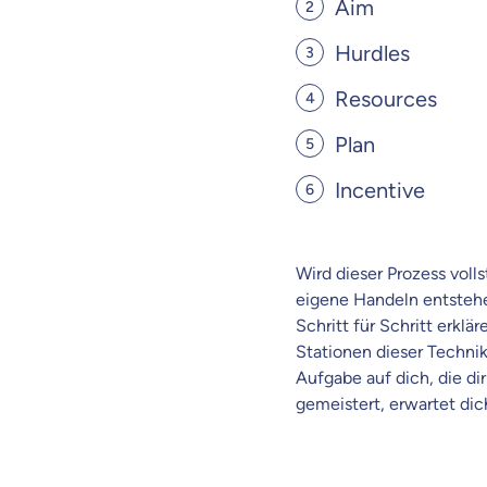
Aim
dich gut be
Hurdles
Objektive und fai
Resources
Wir möchten, dass 
Plan
Vergleich mit and
Wir helfen dir dab
Incentive
Wozu dürfen wir
Wird dieser Prozess volls
Versicherungsproduk
eigene Handeln entstehe
Schritt für Schritt erk
Stationen dieser Technik
Aufgabe auf dich, die di
gemeistert, erwartet dic