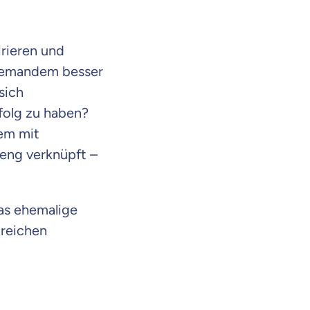
irieren und
niemandem besser
sich
folg zu haben?
lem mit
eng verknüpft –
as ehemalige
greichen