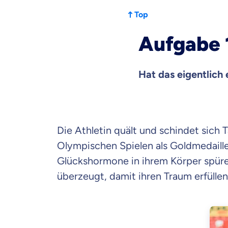
Top
Aufgabe 
Hat das eigentlich 
Die Athletin quält und schindet sich 
Olympischen Spielen als Goldmedaill
Glückshormone in ihrem Körper spüren
überzeugt, damit ihren Traum erfülle
Mit dem Abschicken meine
Kontaktaufnahme durch o