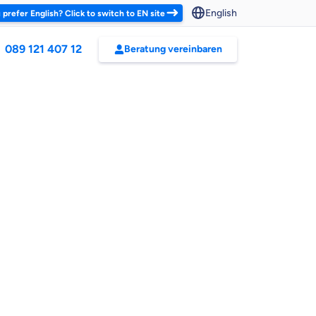
English
 prefer English? Click to switch to EN site
089 121 407 12
Beratung vereinbaren