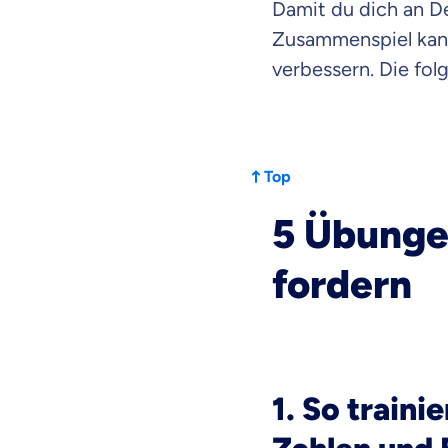
Damit du dich an De
dich gut be
Zusammenspiel kanns
verbessern. Die fol
Objektive und fai
Wir möchten, dass 
Vergleich mit and
Wir helfen dir dab
Top
5 Übungen
Wozu dürfen wir
Versicherungsproduk
fordern
1. So train