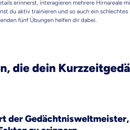
tails erinnerst, interagieren mehrere Hirnareale m
raten fühlst.
t du aktiv trainieren und so auch ein schlechtes
genden fünf Übungen helfen dir dabei.
re Beratung
du dich aus Überzeugung für uns entscheidest.
eren Tarifen am Markt
ei Unterschiede in Versicherungen zu verstehen
, die dein Kurzzeitgedä
 dich beraten?
t wählen
Krankenvoll
Versicherung
iert der Gedächtnisweltmeister,