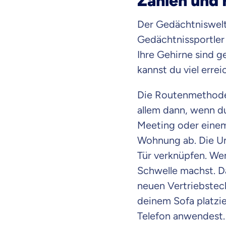
Zahlen und 
Der Gedächtniswelt
Gedächtnissportler
Ihre Gehirne sind g
kannst du viel errei
Die Routenmethode f
allem dann, wenn du
Meeting oder einem
Wohnung ab. Die Um
Tür verknüpfen. Wenn
Schwelle machst. Da
neuen Vertriebstech
deinem Sofa platzie
Mit dem Abschicken meine
Kontaktaufnahme durch o
Telefon anwendest. 