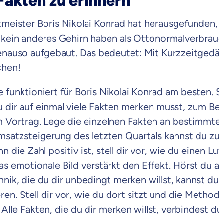
Fakten zu erinnern
Beamten
Versicherung
meister Boris Nikolai Konrad hat herausgefunden,
 kein anderes Gehirn haben als Ottonormalverbrau
enauso aufgebaut. Das bedeutet: Mit Kurzzeitgedä
chen!
Zahnzusatz
Versicherung
unktioniert für Boris Nikolai Konrad am besten. S
 dir auf einmal viele Fakten merken musst, zum Be
 Vortrag. Lege die einzelnen Fakten an bestimmte
satzsteigerung des letzten Quartals kannst du zu
Krankenhaus
Versicherung
 die Zahl positiv ist, stell dir vor, wie du einen L
s emotionale Bild verstärkt den Effekt. Hörst du 
nik, die du dir unbedingt merken willst, kannst du
ren. Stell dir vor, wie du dort sitzt und die Meth
r Daten erkläre ich meine
Einwilligung
zur
Weiter zu dein
ttonova.
Alle Fakten, die du dir merken willst, verbindest d