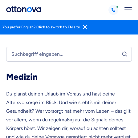
You prefer English?
Click
to switch to EN site
Medizin
Du planst deinen Urlaub im Voraus und hast deine
Altersvorsorge im Blick. Und wie steht’s mit deiner
Gesundheit? Wer vorsorgt hat mehr vom Leben – das gilt
Weil es uns wichtig ist, dass
vor allem, wenn du regelmäßig auf die Signale deines
du dich gut beraten fühlst.
Körpers hörst. Wir zeigen dir, worauf du achten solltest
Objektive und faire Beratung
und wie du deine Vorsorge garantiert nicht mehr vergisst.