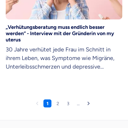
„Verhütungsberatung muss endlich besser
werden“ - Interview mit der Gründerin von my
uterus
30 Jahre verhütet jede Frau im Schnitt in
ihrem Leben, was Symptome wie Migräne,
Unterleibsschmerzen und depressive
Verstimmungen auslösen kann. Trotzdem
gibt es keine ausreichende
Verhütungsberatung oder Daten, sagt Leonie
Fries, Gründerin von myuterus. Sie will das
1
2
3
…
ändern. Wie, sagt sie uns im Interview.