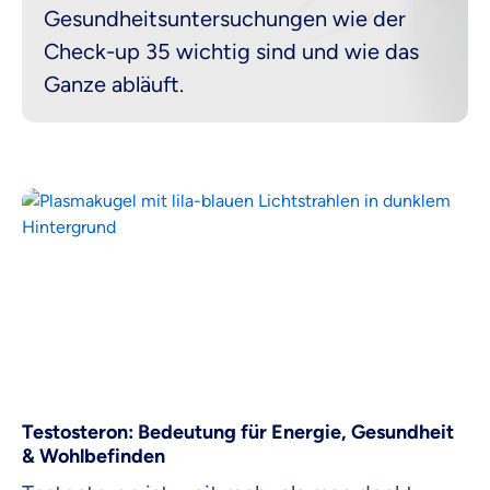
Gesundheitsuntersuchungen wie der
Check-up 35 wichtig sind und wie das
Zahnzusatz
Ganze abläuft.
Versicherung
Krankenhaus
Versicherung
Mit dem Abschicken meiner Daten erkläre ich meine
Einwilligung
zur
Kontaktaufnahme durch ottonova.
Weiter zu deinen Informationen
Testosteron: Bedeutung für Energie, Gesundheit
& Wohlbefinden