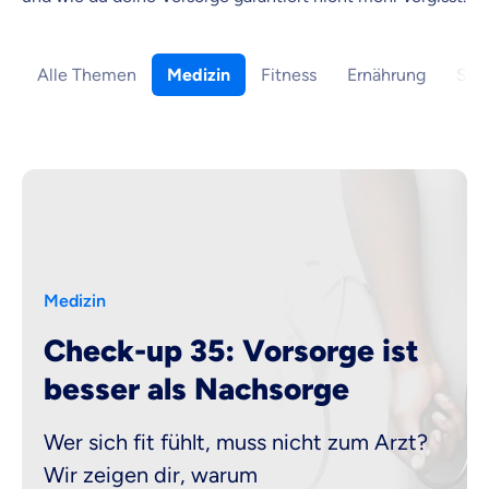
Wir möchten, dass du dich aus Überzeugung für
uns entscheidest.
Vergleich mit anderen Tarifen am Markt
Alle Themen
Medizin
Fitness
Ernährung
Sch
Wir helfen dir dabei Unterschiede in
Versicherungen zu verstehen
Wozu dürfen wir dich beraten?
Versicherungsprodukt wählen
Krankenvoll
Medizin
Versicherung
Check-up 35: Vorsorge ist
besser als Nachsorge
Beamten
Wer sich fit fühlt, muss nicht zum Arzt?
Versicherung
Wir zeigen dir, warum