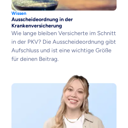
Wissen
Zahnzusatz
Ausscheideordnung in der
Versicherung
Krankenversicherung
Wie lange bleiben Versicherte im Schnitt
in der PKV? Die Ausscheideordnung gibt
Aufschluss und ist eine wichtige Größe
Krankenhaus
Versicherung
für deinen Beitrag.
Mit dem Abschicken meiner Daten erkläre ich meine
Einwilligung
zur
Kontaktaufnahme durch ottonova.
Weiter zu deinen Informationen