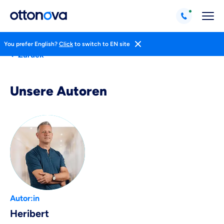
You prefer English?
Click
to switch to EN site
Zurück
Unsere Autoren
Weil es uns wichtig ist, dass
du dich gut beraten fühlst.
Autor:in
Objektive und faire Beratung
Heribert
Wir möchten, dass du dich aus Überzeugung für