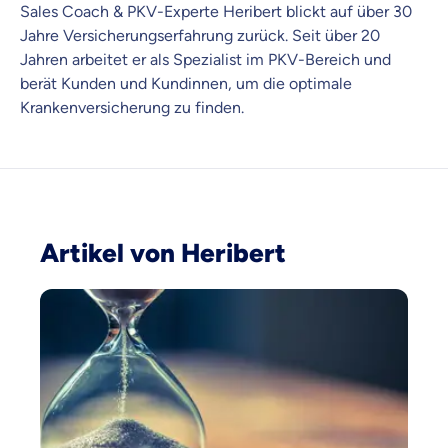
Sales Coach & PKV-Experte Heribert blickt auf über 30
uns entscheidest.
Jahre Versicherungserfahrung zurück. Seit über 20
Vergleich mit anderen Tarifen am Markt
Jahren arbeitet er als Spezialist im PKV-Bereich und
Wir helfen dir dabei Unterschiede in
berät Kunden und Kundinnen, um die optimale
Versicherungen zu verstehen
Krankenversicherung zu finden.
Wozu dürfen wir dich beraten?
Versicherungsprodukt wählen
Krankenvoll
Artikel von Heribert
Versicherung
Beamten
Versicherung