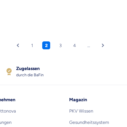
1
2
3
4
…
Zugelassen
durch die BaFin
nehmen
Magazin
ottonova
PKV Wissen
rungen
Gesundheitssystem