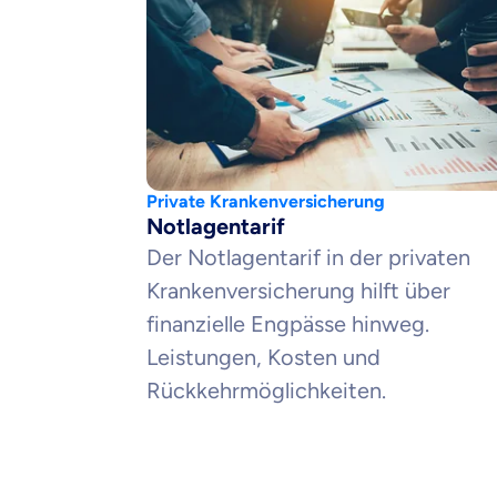
Weil es uns
dich gut be
Objektive und fai
Wir möchten, dass 
Vergleich mit and
Wir helfen dir dab
Private Krankenversicherung
Notlagentarif
Der Notlagentarif in der privaten
Wozu dürfen wir
Krankenversicherung hilft über
Versicherungsproduk
finanzielle Engpässe hinweg.
Leistungen, Kosten und
Rückkehrmöglichkeiten.