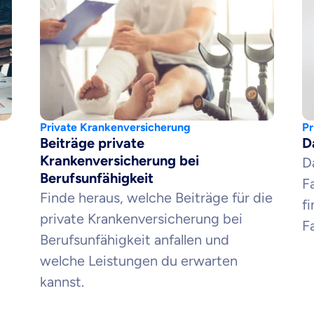
 wichtig ist, dass du
raten fühlst.
re Beratung
du dich aus Überzeugung für uns entscheidest.
eren Tarifen am Markt
ei Unterschiede in Versicherungen zu verstehen
Private Krankenversicherung
Pr
Beiträge private
D
Krankenversicherung bei
D
 dich beraten?
Berufsunfähigkeit
F
Finde heraus, welche Beiträge für die
t wählen
f
private Krankenversicherung bei
Fa
Berufsunfähigkeit anfallen und
Krankenvoll
welche Leistungen du erwarten
Versicherung
kannst.