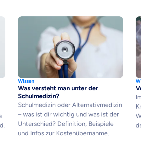
Wissen
Wi
Was versteht man unter der
V
Schulmedizin?
n
Im
Schulmedizin oder Alternativmedizin
K
– was ist dir wichtig und was ist der
e
W
Unterschied? Definition, Beispiele
d.
d
und Infos zur Kostenübernahme.