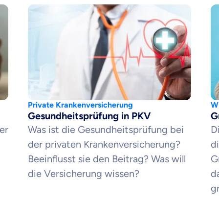
Beamten
Versicherung
Zahnzusatz
Versicherung
Private Krankenversicherung
Wi
Gesundheitsprüfung in PKV
G
er
Was ist die Gesundheitsprüfung bei
D
der privaten Krankenversicherung?
d
Krankenhaus
Versicherung
Beeinflusst sie den Beitrag? Was will
G
die Versicherung wissen?
d
gr
r Daten erkläre ich meine
Einwilligung
zur
Weiter zu dein
ttonova.